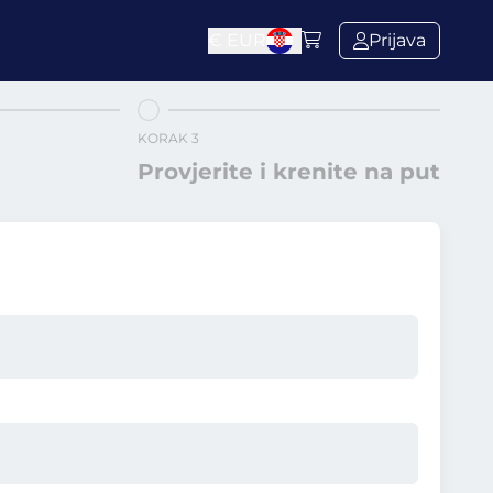
€
EUR
Prijava
KORAK 3
Provjerite i krenite na put