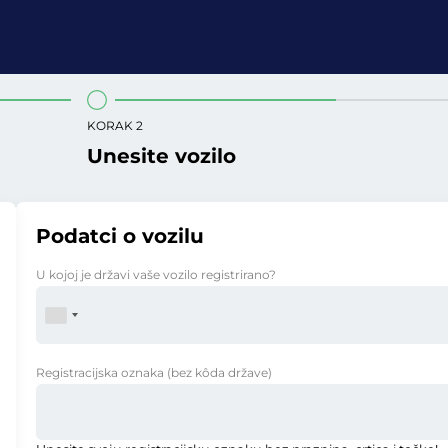
KORAK 2
Unesite vozilo
Podatci o vozilu
U kojoj je državi vaše vozilo registrirano?
Registracijska oznaka
(bez kôda države)