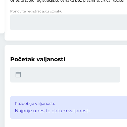
Unesite svoju registracijsku oznaku bez praznina, crtica i točke!
Ponovite registracijsku oznaku
Početak valjanosti
Razdoblje valjanosti:
Najprije unesite datum valjanosti.