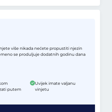
jete više nikada nećete propustiti njezin
remeno se produljuje dodatnih godinu dana
akom
Uvijek imate valjanu
zati putem
vinjetu