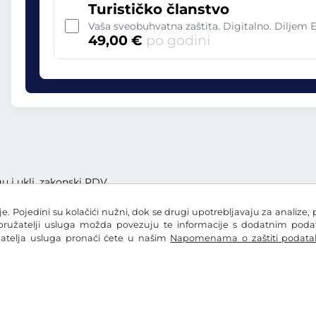
Turističko članstvo
Vaša sveobuhvatna zaštita. Digitalno. Diljem 
49,00 €
po godini
gu i uklj. zakonski PDV
e. Pojedini su kolačići nužni, dok se drugi upotrebljavaju za analize, 
 pružatelji usluga možda povezuju te informacije s dodatnim podatc
žatelja usluga pronaći ćete u našim
Napomenama o zaštiti podata
ka
Postavke za kolačiće
Impresum