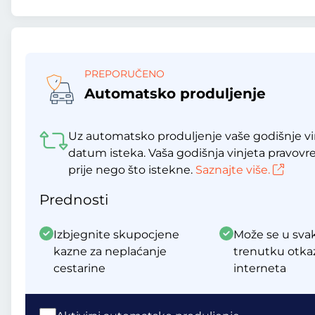
PREPORUČENO
Automatsko produljenje
Uz automatsko produljenje vaše godišnje vin
datum isteka. Vaša godišnja vinjeta pravov
prije nego što istekne.
Saznajte više.
Prednosti
Izbjegnite skupocjene
Može se u sv
kazne za neplaćanje
trenutku otka
cestarine
interneta