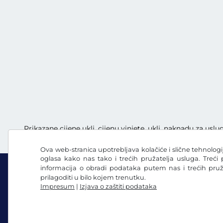
Prikazane cijene uklj. cijenu vinjete, uklj. naknadu za uslu
Ova web-stranica upotrebljava kolačiće i slične tehnologij
oglasa kako nas tako i trećih pružatelja usluga. Treći
informacija o obradi podataka putem nas i trećih pru
prilagoditi u bilo kojem trenutku.
Impresum
|
Izjava o zaštiti podataka
Facebook
Instagram
OUP / Pravo na povlačenje
Izjava o zaštiti podata