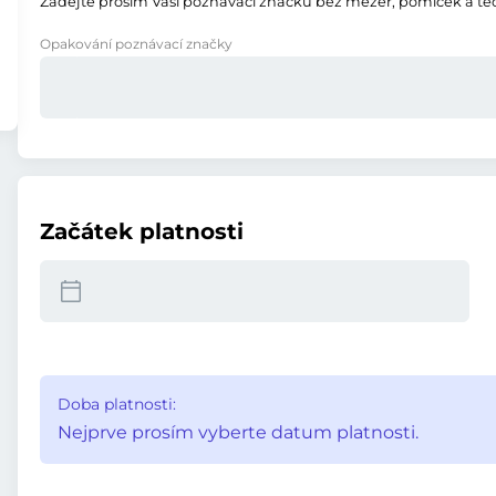
Zadejte prosím Vaši poznávací značku bez mezer, pomlček a te
Opakování poznávací značky
Začátek platnosti
Doba platnosti:
Nejprve prosím vyberte datum platnosti.