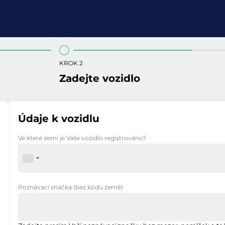
KROK 2
Zadejte vozidlo
Údaje k vozidlu
Ve které zemi je Vaše vozidlo registrováno?
Poznávací značka
(bez kódu země)