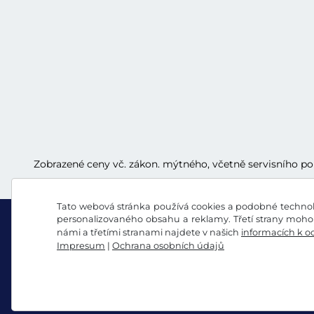
Zobrazené ceny vč. zákon. mýtného, včetně servisního p
Tato webová stránka používá cookies a podobné technolo
personalizovaného obsahu a reklamy. Třetí strany mohou
námi a třetími stranami najdete v našich
informacích k o
Impresum
|
Ochrana osobních údajů
Facebook
Instagram
Všeobecné obchodní podmínky / Právo na odstou