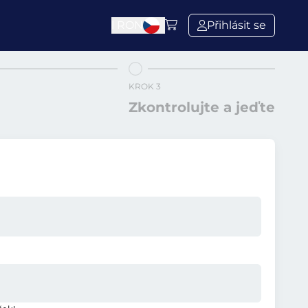
l
RON
Přihlásit se
KROK 3
Zkontrolujte a jeďte