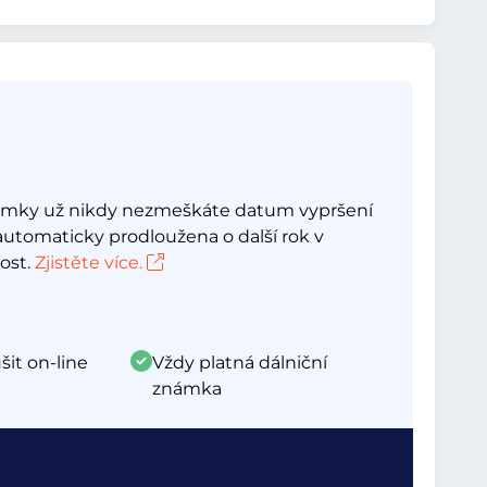
námky už nikdy nezmeškáte datum vypršení
automaticky prodloužena o další rok v
ost.
Zjistěte více.
šit on-line
Vždy platná dálniční
známka