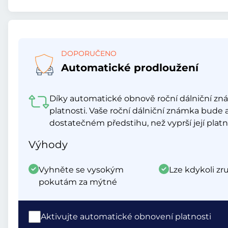
DOPORUČENO
Automatické prodloužení
Díky automatické obnově roční dálniční z
platnosti. Vaše roční dálniční známka bude 
dostatečném předstihu, než vyprší její platn
Výhody
Vyhněte se vysokým
Lze kdykoli zru
pokutám za mýtné
Aktivujte automatické obnovení platnosti