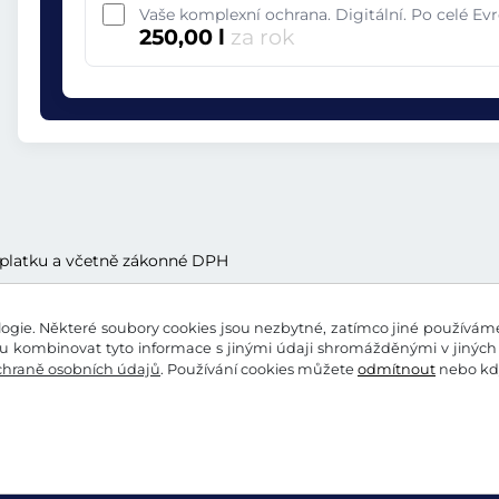
Vaše komplexní ochrana. Digitální. Po celé Ev
250,00 l
za rok
oplatku a včetně zákonné DPH
gie. Některé soubory cookies jsou nezbytné, zatímco jiné používáme 
 kombinovat tyto informace s jinými údaji shromážděnými v jiných 
chraně osobních údajů
. Používání cookies můžete
odmítnout
nebo kdy
pení od smlouvy
Ochrana osobních údajů
Nastavení c