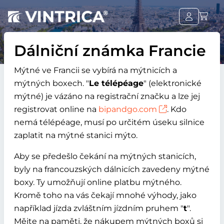
Dálniční známka Francie
Mýtné ve Francii se vybírá na mýtnicích a
mýtných boxech.
Le télépéage
(elektronické
mýtné) je vázáno na registrační značku a lze jej
registrovat online na
bipandgo.com
. Kdo
nemá télépéage, musí po určitém úseku silnice
zaplatit na mýtné stanici mýto.
Aby se předešlo čekání na mýtných stanicích,
byly na francouzských dálnicích zavedeny mýtné
boxy. Ty umožňují online platbu mýtného.
Kromě toho na vás čekají mnohé výhody, jako
například jízda zvláštním jízdním pruhem
t
.
Mějte na paměti, že nákupem mýtných boxů si