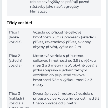
(do celkové výšky se počítají pevné
nástavby jako např. agregáty
klimatizací)
Třídy vozidel
Třída 1
Vozidla do přípustné celkové
(lehká
hmotnosti 3,5 t i s přívěsem (skládací
vozidla)
přívěs, zavazadlový přívěs, sklopný
obytný přívěs), výška do 2 m
Třída 2
Motorová vozidla s přípustnou
(střední
celkovou hmotností do 3,5 t s výškou
vozidla)
mezi 2 a 3 metry (např. obytné vozy) a
jízdní soupravy s jedním tažným
vozidlem do přípustné celkové
hmotnosti 3,5 t a výškou mezi 2 a 3
metry
Třída 3
Dvounápravová motorová vozidla s
(nákladní
přípustnou celkovou hmotností nad 3,5
vozidla a
t nebo o výšce od 3 metrů