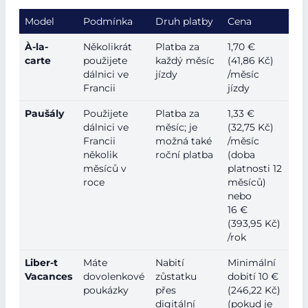
Model
Podmínka
Druh platby
Cena
À-la-
Několikrát
Platba za
1,70 €
carte
použijete
každý měsíc
(41,86 Kč)
dálnici ve
jízdy
/měsíc
Francii
jízdy
Paušály
Použijete
Platba za
1,33 €
dálnici ve
měsíc; je
(32,75 Kč)
Francii
možná také
/měsíc
několik
roční platba
(doba
měsíců v
platnosti 12
roce
měsíců)
nebo
16 €
(393,95 Kč)
/rok
Liber-t
Máte
Nabití
Minimální
Vacances
dovolenkové
zůstatku
dobití 10 €
poukázky
přes
(246,22 Kč)
digitální
(pokud je