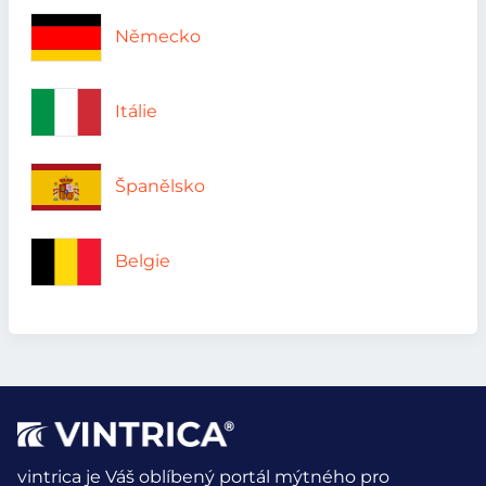
Německo
Itálie
Španělsko
Belgie
vintrica je Váš oblíbený portál mýtného pro