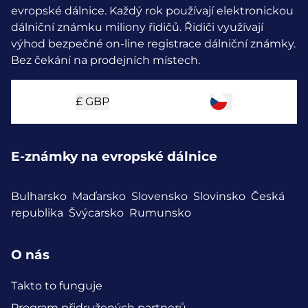
evropské dálnice. Každý rok používají elektronickou
dálniční známku miliony řidičů.
Řidiči využívají
výhod bezpečné on-line registrace dálniční známky.
Bez čekání na prodejních místech.
£
GBP
E-známky na evropské dálnice
Bulharsko
Maďarsko
Slovensko
Slovinsko
Česká
republika
Švýcarsko
Rumunsko
O nás
Takto to funguje
Program přidružených partnerů