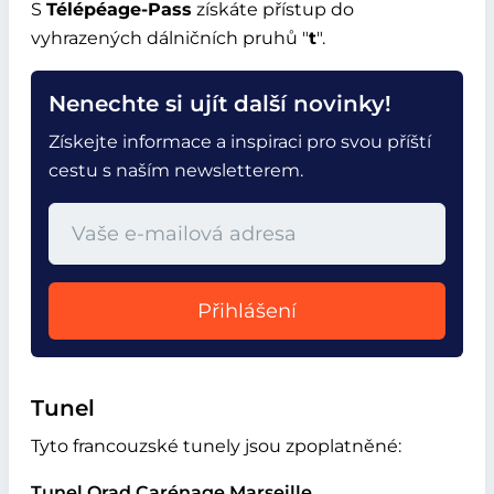
S
Télépéage-Pass
získáte přístup do
vyhrazených dálničních pruhů
t
.
Nenechte si ujít další novinky!
Získejte informace a inspiraci pro svou příští
cestu s naším newsletterem.
Přihlášení
Tunel
Tyto francouzské tunely jsou zpoplatněné:
Tunel Orad Carénage Marseille