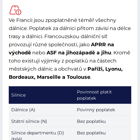
Ve Francii jsou zpoplatněné téměř všechny
dálnice. Poplatek za dálnici přitom závisí na délce
trasy a dálnici. Francouzskou dálniční síť
provozují různé společnosti, jako
APRR na
východě
nebo
ASF na jihozápadě a jihu
. Kromě
toho existují výjimky z poplatků na částech
městských dálnic a obchvatů v
Paříži, Lyonu,
Bordeaux, Marseille a Toulouse
.
Povinnost platit
Silnice
poplatek
Dálnice (A)
Povinný poplatek
Státní silnice (N)
Bez poplatku
Silnice departmentu (D)
Bez poplatku
(bílé)