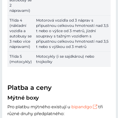
autobusy se
2
nápravami)
Třída 4
Motorová vozidla od 3 náprav s
(nákladní
přípustnou celkovou hmotností nad 3,5
vozidla a
t nebo o výšce od 3 metrů, jízdní
autobusy se
soupravy s tažným vozidlem s
3 nebo více
přípustnou celkovou hmotností nad 3,5
nápravami)
t nebo s výškou od 3 metrů
Třída 5
Motocykly (i se sajdkárou) nebo
(motocykly)
trojkolky
Platba a ceny
Mýtné boxy
Pro platbu mýtného existují u
bipandgo
tři
různé druhy předplatného: