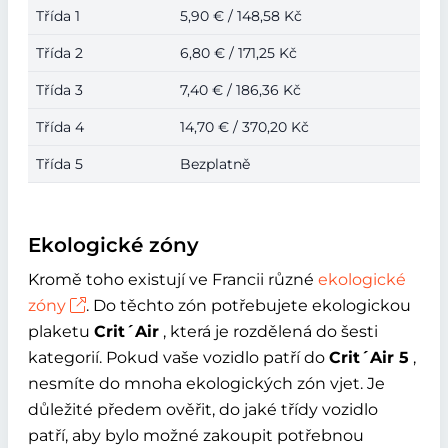
Třída 1
5,90 € / 148,58 Kč
Třída 2
6,80 € / 171,25 Kč
Třída 3
7,40 € / 186,36 Kč
Třída 4
14,70 € / 370,20 Kč
Třída 5
Bezplatně
Ekologické zóny
Kromě toho existují ve Francii různé
ekologické
zóny
. Do těchto zón potřebujete ekologickou
plaketu
Crit´Air
, která je rozdělená do šesti
kategorií. Pokud vaše vozidlo patří do
Crit´Air 5
,
nesmíte do mnoha ekologických zón vjet. Je
důležité předem ověřit, do jaké třídy vozidlo
patří, aby bylo možné zakoupit potřebnou