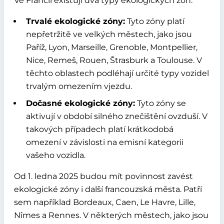
Ve Francii existují dva typy ekologických zón:
Trvalé ekologické zóny:
Tyto zóny platí
nepřetržitě ve velkých městech, jako jsou
Paříž, Lyon, Marseille, Grenoble, Montpellier,
Nice, Remeš, Rouen, Štrasburk a Toulouse. V
těchto oblastech podléhají určité typy vozidel
trvalým omezením vjezdu.
Dočasné ekologické zóny:
Tyto zóny se
aktivují v období silného znečištění ovzduší. V
takových případech platí krátkodobá
omezení v závislosti na emisní kategorii
vašeho vozidla.
Od 1. ledna 2025 budou mít povinnost zavést
ekologické zóny i další francouzská města. Patří
sem například Bordeaux, Caen, Le Havre, Lille,
Nîmes a Rennes. V některých městech, jako jsou