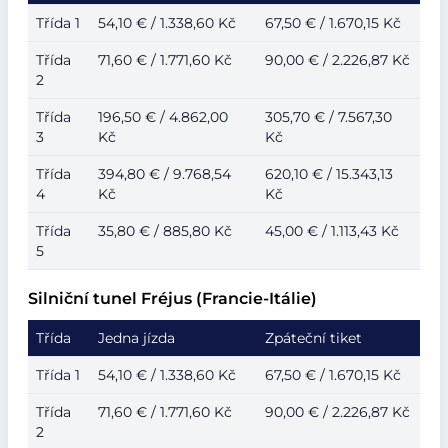
Třída 1
54,10 € / 1.338,60 Kč
67,50 € / 1.670,15 Kč
Třída
71,60 € / 1.771,60 Kč
90,00 € / 2.226,87 Kč
2
Třída
196,50 € / 4.862,00
305,70 € / 7.567,30
3
Kč
Kč
Třída
394,80 € / 9.768,54
620,10 € / 15.343,13
4
Kč
Kč
Třída
35,80 € / 885,80 Kč
45,00 € / 1.113,43 Kč
5
Silniční tunel Fréjus (Francie-Itálie)
Třída
Jedna jízda
Zpáteční tiket
Třída 1
54,10 € / 1.338,60 Kč
67,50 € / 1.670,15 Kč
Třída
71,60 € / 1.771,60 Kč
90,00 € / 2.226,87 Kč
2