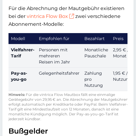
Für die Abrechnung der Mautgebühr existieren
bei der
vintrica Flow Box
zwei verschiedene
Abonnement-Modelle:
Modell
Empfohlen für
Bezahlart
Preis
Vielfahrer-
Personen mit
Monatliche
2,95 € /
Tarif
mehreren
Pauschale
Monat
Reisen im Jahr
Pay-as-
Gelegenheitsfahrer
Zahlung
1,95 € /
you-go
pro
Nutzung
Nutzung
Hinweis:
Für die vintrica Flow Mautbox fällt eine einmalige
Gerätegebühr von 29,95 € an. Die Abrechnung der Mautgebühren
erfolgt automatisch per Kreditkarte oder PayPal. Beim Vielfahrer-
Tarif gilt eine Mindestlaufzeit von 12 Monaten, danach ist eine
monatliche Kündigung möglich. Der Pay-as-you-go-Tarif ist
jederzeit kündbar.
Bußgelder