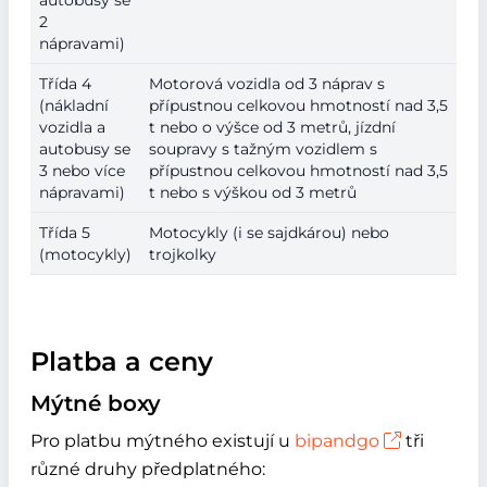
autobusy se
2
nápravami)
Třída 4
Motorová vozidla od 3 náprav s
(nákladní
přípustnou celkovou hmotností nad 3,5
vozidla a
t nebo o výšce od 3 metrů, jízdní
autobusy se
soupravy s tažným vozidlem s
3 nebo více
přípustnou celkovou hmotností nad 3,5
nápravami)
t nebo s výškou od 3 metrů
Třída 5
Motocykly (i se sajdkárou) nebo
(motocykly)
trojkolky
Platba a ceny
Mýtné boxy
Pro platbu mýtného existují u
bipandgo
tři
různé druhy předplatného: