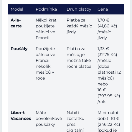
Model
Podmínka
Druh platby
Cena
À-la-
Několikrát
Platba za
1,70 €
carte
použijete
každý měsíc
(41,86 Kč)
dálnici ve
jízdy
/měsíc
Francii
jízdy
Paušály
Použijete
Platba za
1,33 €
dálnici ve
měsíc; je
(32,75 Kč)
Francii
možná také
/měsíc
několik
roční platba
(doba
měsíců v
platnosti 12
roce
měsíců)
nebo
16 €
(393,95 Kč)
/rok
Liber-t
Máte
Nabití
Minimální
Vacances
dovolenkové
zůstatku
dobití 10 €
poukázky
přes
(246,22 Kč)
digitální
(pokud je