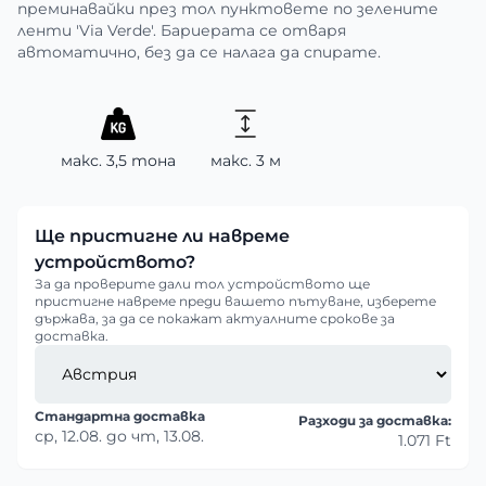
преминавайки през тол пунктовете по зелените
ленти 'Via Verde'. Бариерата се отваря
автоматично, без да се налага да спирате.
макс. 3,5 тона
макс. 3 м
Ще пристигне ли навреме
устройството?
За да проверите дали тол устройството ще
пристигне навреме преди вашето пътуване, изберете
държава, за да се покажат актуалните срокове за
доставка.
Стандартна доставка
Разходи за доставка:
ср, 12.08.
до
чт, 13.08.
1.071 Ft