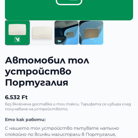
Автомобил тол
устройство
Португалия
6.532 Ft
без включена доставка и тол такси. Тарифата се избира след
получаване на устройството.
Ето как работи:
С нашето тол устройство пътувате напълно
спокойно по всички магистрали в Португалия,