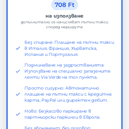
708 Ft
на използване
допълнително се начисляват пътни такси
според маршрута
Без спиране: Плащане на пътни такси
в Италия, Франция, Хърватска,
Испания и Португалия.
Подминаване на задръстванията:
Използване на специално запазените
ленти Via Verde на тол пункта.
Просто сигурно: Автоматично
плащане на пътни такси с кредитна
карта, PayPal или директен дебит.
Ново: Безкасово паркиране в
партньорски паркинги в Европа.
Без абонамент, без договор: