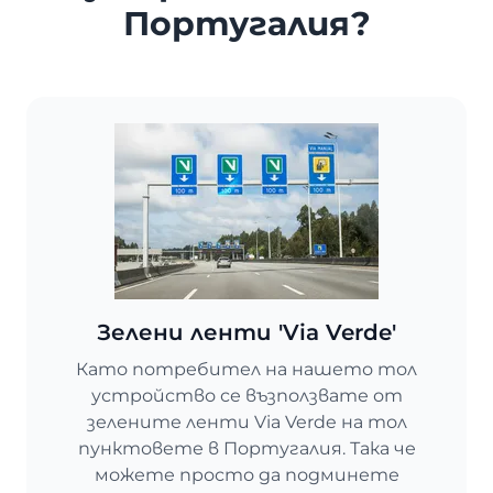
Португалия?
Зелени ленти 'Via Verde'
Като потребител на нашето тол
устройство се възползвате от
зелените ленти Via Verde на тол
пунктовете в Португалия. Така че
можете просто да подминете