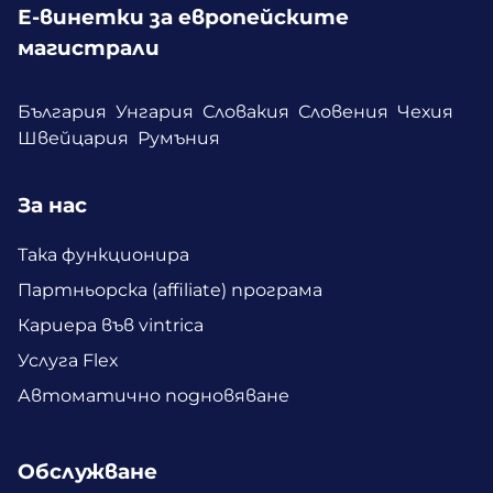
Е-винетки за европейските
магистрали
България
Унгария
Словакия
Словения
Чехия
Швейцария
Румъния
За нас
Така функционира
Партньорска (affiliate) програма
Кариера във vintrica
Услуга Flex
Автоматично подновяване
Обслужване