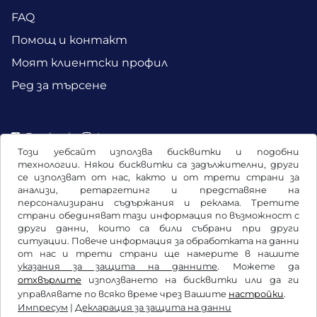
FAQ
Помощ и контакт
Моят клиентски профил
Ред за търсене
Facebook
Instagram
Този уебсайт използва бисквитки и подобни
технологии. Някои бисквитки са задължителни, други
се използват от нас, както и от трети страни за
анализи, ретаргетинг и представяне на
персонализирани съдържания и реклама. Третите
страни обединяват тази информация по възможност с
други данни, които са били събрани при други
ситуации. Повече информация за обработката на данни
от нас и трети страни ще намерите в нашите
указания за защита на данните
. Можете да
отхвърлите
използването на бисквитки или да ги
Общи условия / право на отказ
управлявате по всяко време чрез Вашите
настройки
.
Импресум
|
Декларация за защита на данни
Декларация за защита на данни