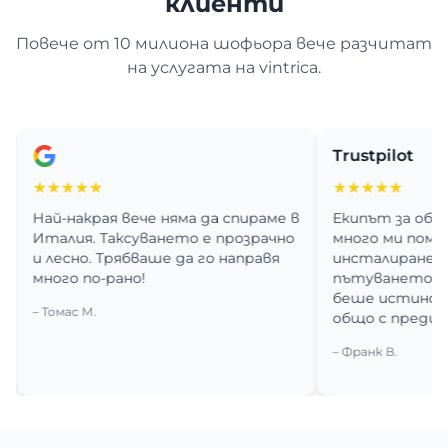
клиенти
Повече от 10 милиона шофьора вече разчитат
на услугата на vintrica.
Trustpilot
★★★★★
★★★★★
ай-накрая вече няма да спираме в
Екипът за обслужва
талия. Таксуването е прозрачно
много ми помогна за
 лесно. Трябваше да го направя
инсталирането. Сл
ного по-рано!
пътуването през П
беше истинска меч
 Томас М.
общо с преди.
– Франк В.