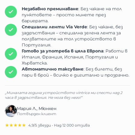
Незабавно преминаване
: Без чакане на тол
пунктовете – просто минете през
бариерата.
Специални ленти Via Verde
: Без чакане, без
задръствания – специална зелена лента за
ползвателите на тол устройството в
Португалия.
Готово за употреба в цяла Европа
: Работи в
Италия, Франция, Испания, Португалия и
Хърватска.
Автоматично таксуване
: Без билети, без
пари в брой – всичко е дигитално и прозрачно.
„Миналата година устройството vintrica ми спести над 2
часа в задръствания. Не мога без него!“
Мария Л., Мюнхен
Потвърден клиент
★★★★★
4,9/5 звезди • Над 12 000 отзива