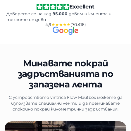
Excellent
Доверете се на над
95.000
доволни клиента и
техните отзиви
4,9
★★★★★
(70.416)
Минавате покрай
задръстванията по
запазена лента
С устройството vintrica Flow Mautbox можете да
използвате специални ленти и да преминавате
спокойно покрай километрични задръствания.