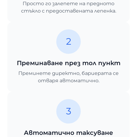
Просто го залепете на предното
стъкло с предоставената лепенка.
2
Преминаване през тол пункт
Преминете директно, бариерата се
отваря автоматично.
3
Автоматично таксуване