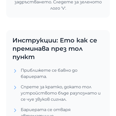
задръстването. Следете за зеленото
лого 'V'.
Инструкции: Ето как се
преминава през тол
пункт
Приближете се бавно до
бариерата.
Спрете за кратко, докато тол
устройството бъде разпознато и
се чуе звуков сигнал.
Бариерата се отваря
автоматично.