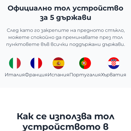
Официално тол устройство
за 5 държави
След като го закрепите на предното стъкло,
можете спокойно да преминавате през тол
пунктовете във всички поддържани държави.
Италия
Франция
Испания
Португалия
Хърватия
Как се използва тол
устройството в