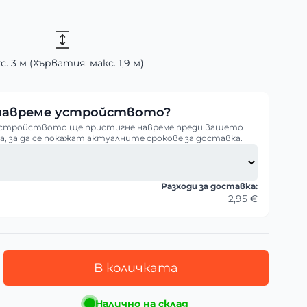
с. 3 м (Хърватия: макс. 1,9 м)
 навреме устройството?
 устройството ще пристигне навреме преди вашето
, за да се покажат актуалните срокове за доставка.
Разходи за доставка:
2,95 €
В количката
Налично на склад