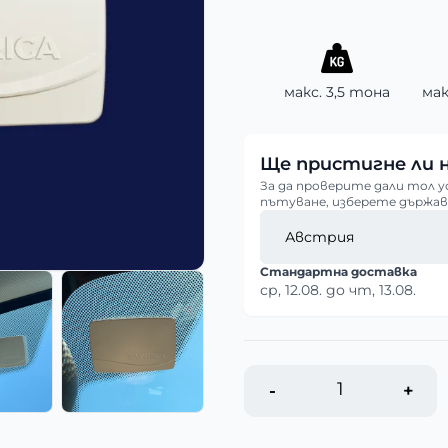
макс. 3,5 тона
мак
Ще пристигне ли
За да проверите дали тол
пътуване, изберете държава
Стандартна доставка
ср, 12.08.
до
чт, 13.08.
-
+