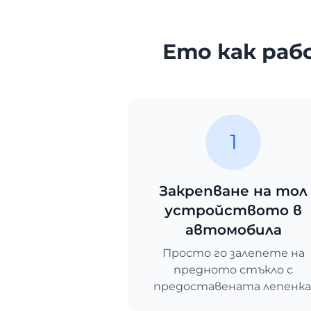
Ето как ра
1
Закрепване на тол
устройството в
автомобила
Просто го залепете на
предното стъкло с
предоставената лепенка