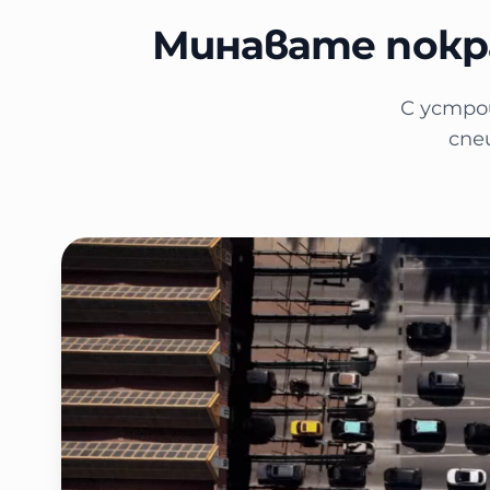
Минавате покр
С устро
спе