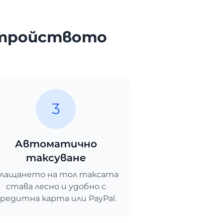
стройството
3
Автоматично
таксуване
лащането на тол таксата
става лесно и удобно с
редитна карта или PayPal.