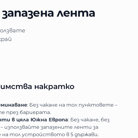
запазена лента
ползвате
край
имства накратко
еминаване
: Без чакане на тол пунктовете –
е през бариерата.
нти в цяла Южна Европа
: Без чакане, без
– използвайте запазените ленти за
 на тол устройството в 5 държави.