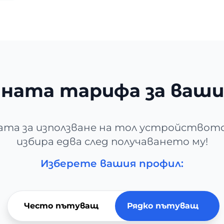
ната тарифа за ваш
та за използване на тол устройствот
избира едва след получаването му!
Изберете вашия профил:
Често пътуващ
Рядко пътуващ