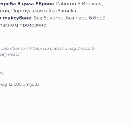
треба в цяла Европа
: Работи в Италия,
ния, Португалия и Хърватска.
 таксуване
: Без билети, без пари в брой –
тално и прозрачно.
йството vintrica ми спести над 2 часа в
ез него!“
нт
 Над 12 000 отзива