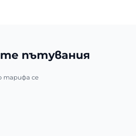
ите пътувания
о тарифа се