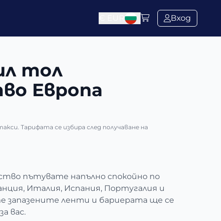
€
EUR
Вход
л тол
во Европа
акси. Тарифата се избира след получаване на
тво пътувате напълно спокойно по
нция, Италия, Испания, Португалия и
те запазените ленти и бариерата ще се
а вас.