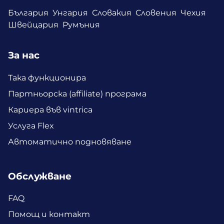
България
Унгария
Словакия
Словения
Чехия
Швейцария
Румъния
За нас
Така функционира
Партньорска (affiliate) програма
Кариера във vintrica
Услуга Flex
Автоматично подновяване
Обслужване
FAQ
Помощ и контакт