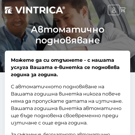
Автоматично
подновяване
Можете да си отдъхнете - с нашата
услуга Вашата е-винетка се подновява
година за година.
С автоматичното подновяване на
Вашата годишна винетка никога повече
няма да пропускате датата на изтичане.
Вашата годишна винетка автоматично
ще бъде подновена своевременно преди
изтичане с още една година.
За съжаление, безплатното автоматично