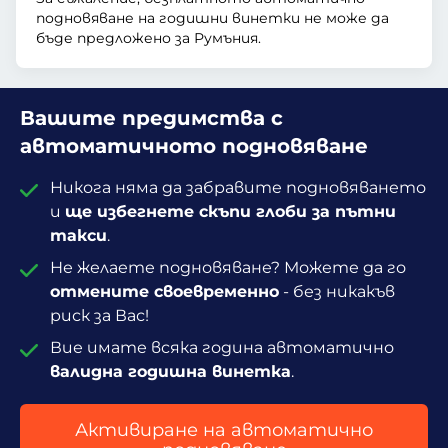
подновяване на годишни винетки не може да
бъде предложено за Румъния.
Вашите предимства с
автоматичното подновяване
Никога няма да забравите подновяването
и
ще избегнете скъпи глоби за пътни
такси
.
Не желаете подновяване? Можете да го
отмените своевременно
- без никакъв
риск за Вас!
Вие имате всяка година автоматично
валидна годишна винетка
.
Активиране на автоматично