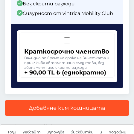
Без скрити разходи
Сигурност от vintrica Mobility Club
Краткосрочно членство
Валидно по време на срока на винетката и
приключва автоматично след това, без
абонамент или скрити разходи.
+ 90,00 TL ₺ (еднократно)
Добавяне към кошницата
Всички цени са с включен ДДС
Този уебсайт използва бисквитки и подобни