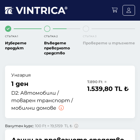
СТЪПКА 1
СТЪПКА 2
СТЪПКА 3
Изберете
Въведете
Проверете и тръгнете
продукт
превозното
средство
Унгария
7.890 Ft =
1 ден
1.539,80 TL ₺
D2:
Автомобили /
товарен транспорт /
мобилни домове
Валутен курс:
100 Ft = 19,5159 TL ₺