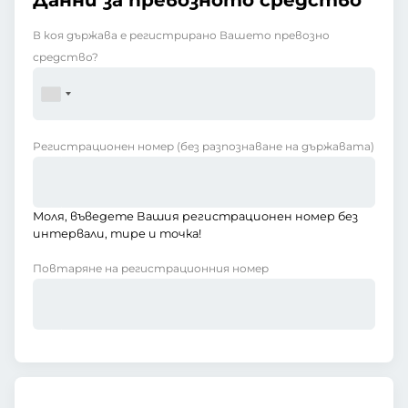
Данни за превозното средство
В коя държава е регистрирано Вашето превозно
средство?
Регистрационен номер
(без разпознаване на държавата)
Моля, въведете Вашия регистрационен номер без
интервали, тире и точка!
Повтаряне на регистрационния номер