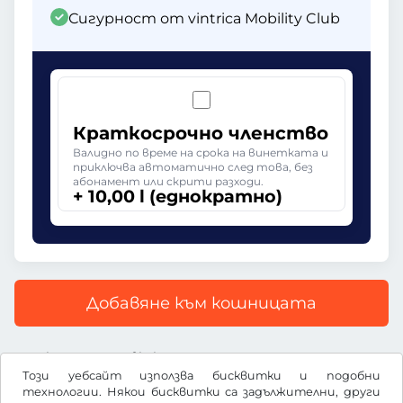
Сигурност от vintrica Mobility Club
Краткосрочно членство
Валидно по време на срока на винетката и
приключва автоматично след това, без
абонамент или скрити разходи.
+ 10,00 l (еднократно)
Добавяне към кошницата
Всички цени са с включен ДДС
Този уебсайт използва бисквитки и подобни
технологии. Някои бисквитки са задължителни, други