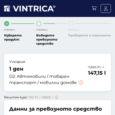
СТЪПКА 1
СТЪПКА 2
СТЪПКА 3
Изберете
Въведете
Проверете и тръгнете
продукт
превозното
средство
Унгария
7.890 Ft =
1 ден
147,15 l
D2:
Автомобили / товарен
транспорт / мобилни домове
Валутен курс:
100 Ft = 1,8650 l
Данни за превозното средство