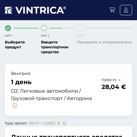
ШАГ 1
ШАГ 2
ШАГ 3
Выберите
Введите
Проверьте и отправляйтесь
продукт
транспортное
средство
Венгрия
7.890 Ft =
1 день
28,04 €
D2:
Легковые автомобили /
Грузовой транспорт / Автодома
Курс валют:
100 Ft = 0,3553 €