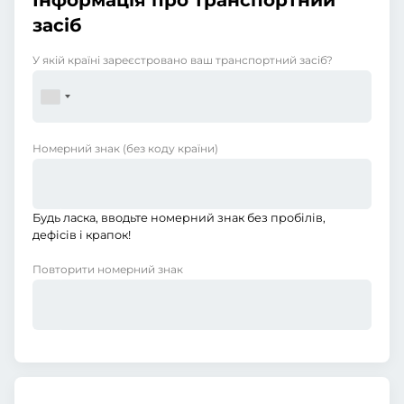
Інформація про транспортний
засіб
У якій країні зареєстровано ваш транспортний засіб?
Номерний знак
(без коду країни)
Будь ласка, вводьте номерний знак без пробілів,
дефісів і крапок!
Повторити номерний знак