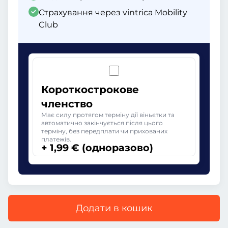
Страхування через vintrica Mobility
Club
Короткострокове
членство
Має силу протягом терміну дії віньєтки та
автоматично закінчується після цього
терміну, без передплати чи прихованих
платежів.
+ 1,99 € (одноразово)
Додати в кошик