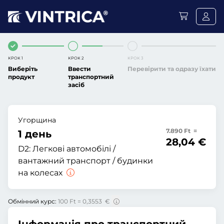
КРОК 1
КРОК 2
КРОК 3
Виберіть
Ввести
Перевірити та одразу їхати
продукт
транспортний
засіб
Угорщина
7.890 Ft =
1 день
28,04 €
D2:
Легкові автомобілі /
вантажний транспорт / будинки
на колесах
Обмінний курс:
100 Ft = 0,3553 €