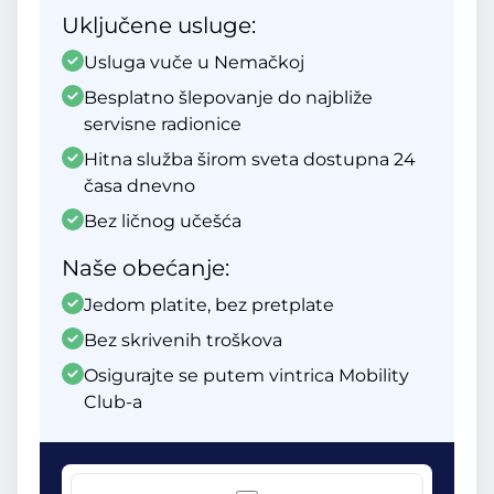
Uključene usluge:
Usluga vuče u Nemačkoj
Besplatno šlepovanje do najbliže
servisne radionice
Hitna služba širom sveta dostupna 24
časa dnevno
Bez ličnog učešća
Naše obećanje:
Jedom platite, bez pretplate
Bez skrivenih troškova
Osigurajte se putem vintrica Mobility
Club-a