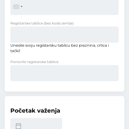
Registarske tablice
(bez koda zemlje)
Unesite svoju registarsku tablicu bez praznina, crtica i
tački!
Ponovite registarske tablice
Početak važenja