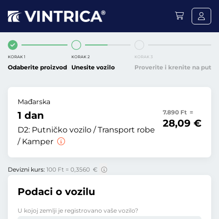
KORAK 1
KORAK 2
KORAK 3
Odaberite proizvod
Unesite vozilo
Proverite i krenite na put
Mađarska
7.890 Ft =
1 dan
28,09 €
D2:
Putničko vozilo / Transport robe
/ Kamper
Devizni kurs:
100 Ft = 0,3560 €
Podaci o vozilu
U kojoj zemlji je registrovano vaše vozilo?