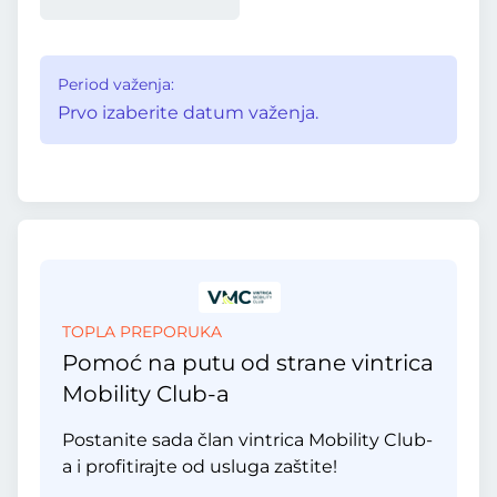
Period važenja:
Prvo izaberite datum važenja.
TOPLA PREPORUKA
Pomoć na putu od strane vintrica
Mobility Club-a
Postanite sada član vintrica Mobility Club-
a i profitirajte od usluga zaštite!