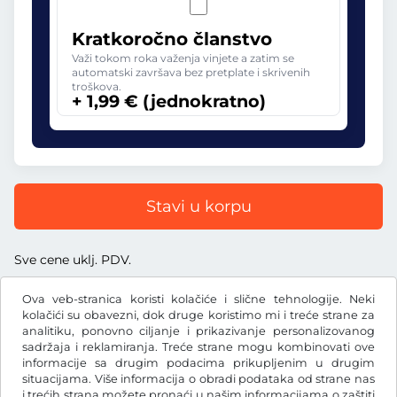
Kratkoročno članstvo
Važi tokom roka važenja vinjete a zatim se
automatski završava bez pretplate i skrivenih
troškova.
+ 1,99 € (jednokratno)
Stavi u korpu
Sve cene uklj. PDV.
Ova veb-stranica koristi kolačiće i slične tehnologije. Neki
kolačići su obavezni, dok druge koristimo mi i treće strane za
analitiku, ponovno ciljanje i prikazivanje personalizovanog
sadržaja i reklamiranja. Treće strane mogu kombinovati ove
€
EUR
informacije sa drugim podacima prikupljenim u drugim
situacijama. Više informacija o obradi podataka od strane nas
i trećih strana možete pronaći u našim
informacijama o zaštiti