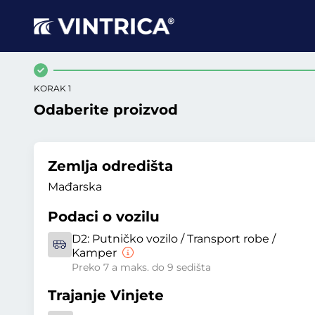
KORAK 1
Odaberite proizvod
Zemlja odredišta
Mađarska
Podaci o vozilu
D2:
Putničko vozilo / Transport robe /
Kamper
Preko 7 a maks. do 9 sedišta
Trajanje Vinjete