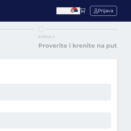
£
GBP
Prijava
KORAK 3
Proverite i krenite na put