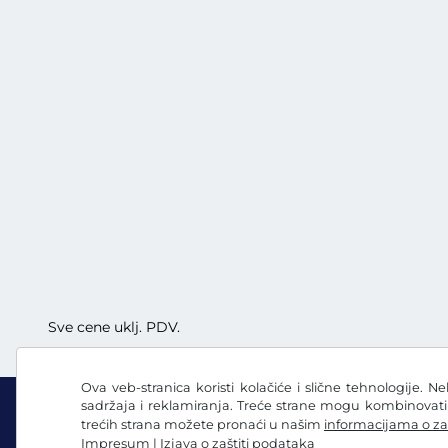
Sve cene uklj. PDV.
Ova veb-stranica koristi kolačiće i slične tehnologije. N
sadržaja i reklamiranja. Treće strane mogu kombinovat
trećih strana možete pronaći u našim
informacijama o za
Impresum
|
Izjava o zaštiti podataka