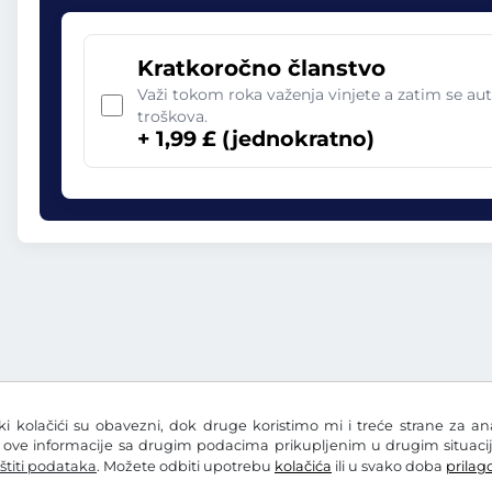
Kratkoročno članstvo
Važi tokom roka važenja vinjete a zatim se aut
troškova.
+ 1,99 £ (jednokratno)
eki kolačići su obavezni, dok druge koristimo mi i treće strane za a
i ove informacije sa drugim podacima prikupljenim u drugim situacij
štiti podataka
. Možete odbiti upotrebu
kolačića
ili u svako doba
prilago