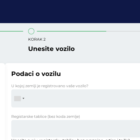
KORAK 2
Unesite vozilo
Podaci o vozilu
U kojoj zemlji je registrovano vaše vozilo?
Registarske tablice
(bez koda zemlje)