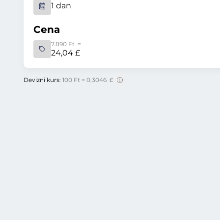
1 dan
Cena
7.890 Ft =
24,04 £
Devizni kurs:
100 Ft = 0,3046 £