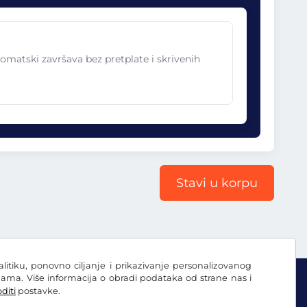
omatski završava bez pretplate i skrivenih
Stavi u korpu
nalitiku, ponovno ciljanje i prikazivanje personalizovanog
ama. Više informacija o obradi podataka od strane nas i
diti
postavke.