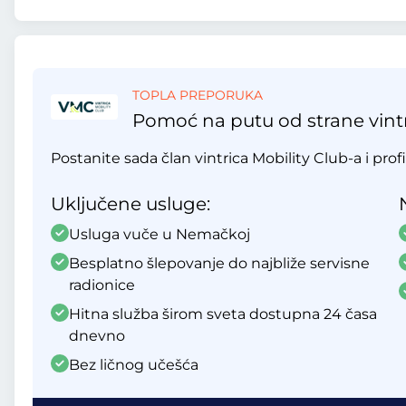
TOPLA PREPORUKA
Pomoć na putu od strane vintr
Postanite sada član vintrica Mobility Club-a i profi
Uključene usluge:
Usluga vuče u Nemačkoj
Besplatno šlepovanje do najbliže servisne
radionice
Hitna služba širom sveta dostupna 24 časa
dnevno
Bez ličnog učešća