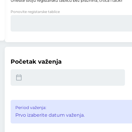
Unesite svoju registarsku tablicu bez praznina, crtica i tački!
Ponovite registarske tablice
Početak važenja
Period važenja:
Prvo izaberite datum važenja.