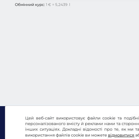
Обмінний курс:
1 € = 5,2439 l
Цей веб-сайт використовує файли cookie та подібні
персоналізованого вмісту й реклами нами та сторон
інших ситуаціях. Докладні відомості про те, як ми
Facebook
Instagram
використання файлів cookie ви можете
відмовитися
а