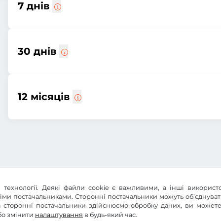
7 днів
30 днів
12 місяців
 технології. Деякі файли cookie є важливими, а інші використ
німи постачальниками. Сторонні постачальники можуть об’єднува
 та сторонні постачальники здійснюємо обробку даних, ви може
бо змінити
налаштування
в будь-який час.