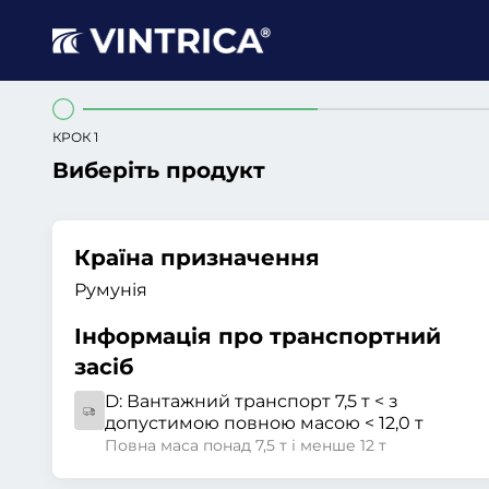
КРОК 1
Виберіть продукт
Країна призначення
Румунія
Інформація про транспортний
засіб
D:
Вантажний транспорт 7,5 т < з
допустимою повною масою < 12,0 т
Повна маса понад 7,5 т і менше 12 т