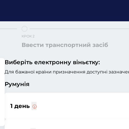
КРОК 2
Ввести транспортний засіб
Виберіть електронну віньєтку:
Для бажаної країни призначення доступні зазначен
Румунія
1 день