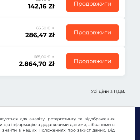
Продовжити
142,16 Zł
66,50 € =
Продовжити
286,47 Zł
665,00 € =
Продовжити
2.864,70 Zł
Усі ціни з ПДВ.
овуються для аналізу, ретаргетингу та відображення
ти цю інформацію з додатковими даними, зібраними в
те знайти в наших
Положеннях про захист даних
. Від