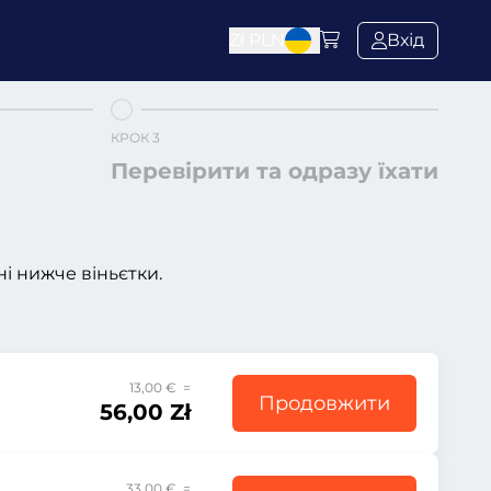
Zł
PLN
Вхід
КРОК 3
Перевірити та одразу їхати
і нижче віньєтки.
13,00 € =
Продовжити
56,00 Zł
33,00 € =