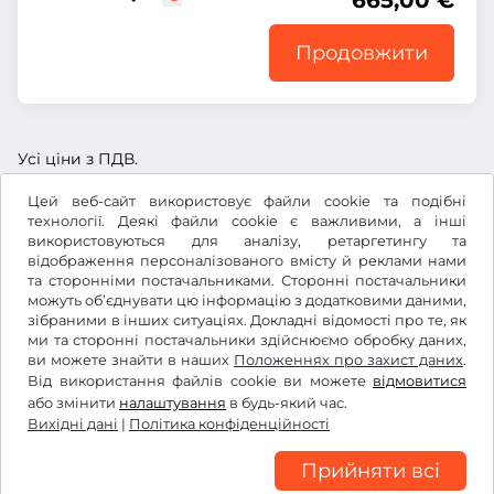
665,00 €
Продовжити
Усі ціни з ПДВ.
Цей веб-сайт використовує файли cookie та подібні
технології. Деякі файли cookie є важливими, а інші
використовуються для аналізу, ретаргетингу та
відображення персоналізованого вмісту й реклами нами
€
EUR
та сторонніми постачальниками. Сторонні постачальники
можуть об’єднувати цю інформацію з додатковими даними,
зібраними в інших ситуаціях. Докладні відомості про те, як
ми та сторонні постачальники здійснюємо обробку даних,
Facebook
Instagram
ви можете знайти в наших
Положеннях про захист даних
.
Від використання файлів cookie ви можете
відмовитися
Умови та положення /право на відкликання
або змінити
налаштування
в будь-який час.
Політика конфіденційності
Вихідні дані
|
Політика конфіденційності
Налаштування файлів cookie
Вихідні дані
Прийняти всі