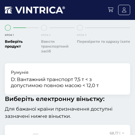
КРОК 1
КРОК 2
КРОК 3
Виберіть
Ввести
Перевірити та одразу їхати
продукт
транспортний
засіб
Румунія
D:
Вантажний транспорт 7,5 т < з
допустимою повною масою < 12,0 т
Виберіть електронну віньєтку:
Для бажаної країни призначення доступні
зазначені нижче віньєтки.
68,17 l =