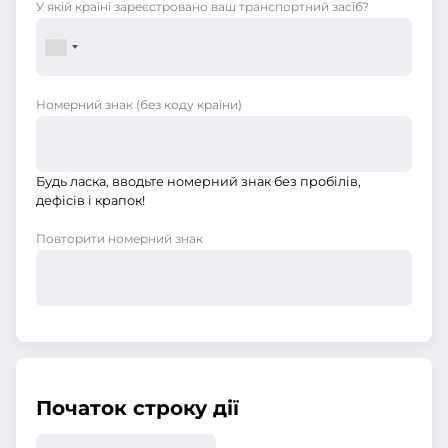
У якій країні зареєстровано ваш транспортний засіб?
Номерний знак
(без коду країни)
Будь ласка, вводьте номерний знак без пробілів,
дефісів і крапок!
Повторити номерний знак
Початок строку дії