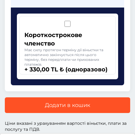
Короткострокове
членство
Має силу протягом терміну дії віньєтки та
автоматично закінчується після цього
терміну, без передплати чи прихованих
платежів.
+ 330,00 TL ₺ (одноразово)
Додати в кошик
Ціни вказані з урахуванням вартості віньєтки, плати за
послугу та ПДВ.