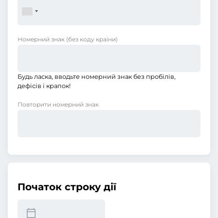
Номерний знак
(без коду країни)
Будь ласка, вводьте номерний знак без пробілів,
дефісів і крапок!
Повторити номерний знак
Початок строку дії