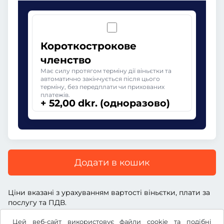
Короткострокове
членство
Має силу протягом терміну дії віньєтки та
автоматично закінчується після цього
терміну, без передплати чи прихованих
платежів.
+ 52,00 dkr. (одноразово)
Додати в кошик
Ціни вказані з урахуванням вартості віньєтки, плати за
послугу та ПДВ.
Цей веб-сайт використовує файли cookie та подібні