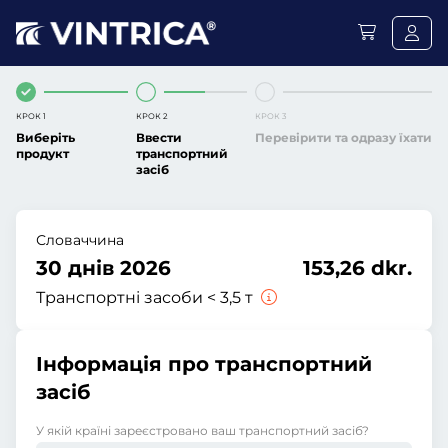
КРОК 1
КРОК 2
КРОК 3
Виберіть
Ввести
Перевірити та одразу їхати
продукт
транспортний
засіб
Словаччина
30 днів 2026
153,26 dkr.
Транспортні засоби < 3,5 т
Інформація про транспортний
засіб
У якій країні зареєстровано ваш транспортний засіб?