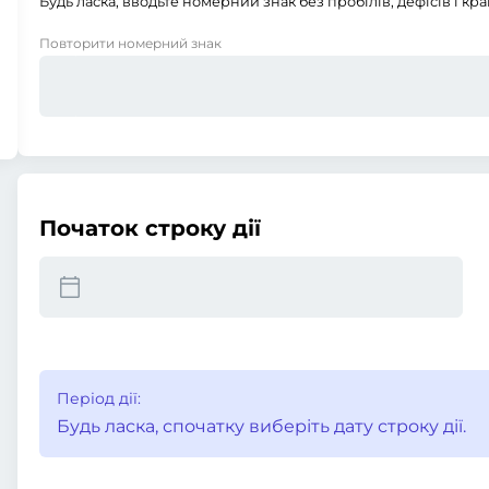
Будь ласка, вводьте номерний знак без пробілів, дефісів і кра
Повторити номерний знак
Початок строку дії
Період дії:
Будь ласка, спочатку виберіть дату строку дії.