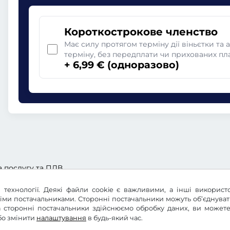
Короткострокове членство
Має силу протягом терміну дії віньєтки та 
терміну, без передплати чи прихованих пл
+ 6,99 € (одноразово)
а послугу та ПДВ.
 технології. Деякі файли cookie є важливими, а інші використ
німи постачальниками. Сторонні постачальники можуть об’єднува
 та сторонні постачальники здійснюємо обробку даних, ви може
бо змінити
налаштування
в будь-який час.