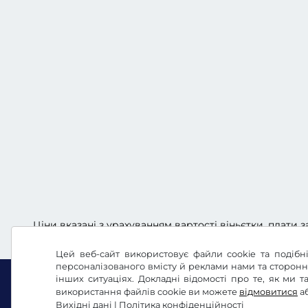
Ціни вказані з урахуванням вартості віньєтки, плати з
Цей веб-сайт використовує файли cookie та подібні
персоналізованого вмісту й реклами нами та сторон
інших ситуаціях. Докладні відомості про те, як ми
використання файлів cookie ви можете
відмовитися
а
Вихідні дані
|
Політика конфіденційності