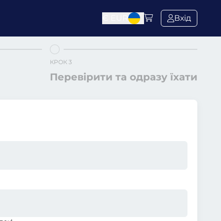
€
EUR
Вхід
КРОК 3
Перевірити та одразу їхати