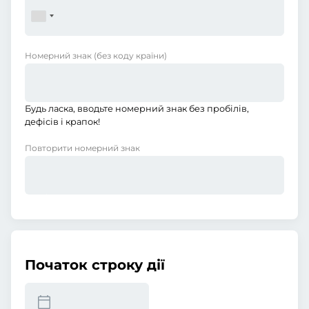
Номерний знак
(без коду країни)
Будь ласка, вводьте номерний знак без пробілів,
дефісів і крапок!
Повторити номерний знак
Початок строку дії