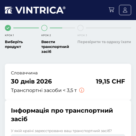
КРОК 1
КРОК 2
КРОК 3
Виберіть
Ввести
Перевірити та одразу їхати
продукт
транспортний
засіб
Словаччина
30 днів 2026
19,15 CHF
Транспортні засоби < 3,5 т
Інформація про транспортний
засіб
У якій країні зареєстровано ваш транспортний засіб?