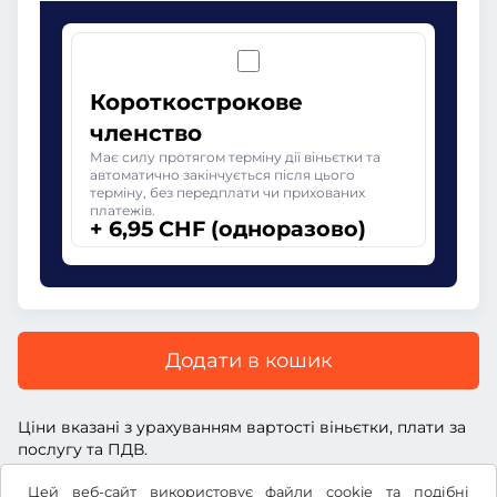
Короткострокове
членство
Має силу протягом терміну дії віньєтки та
автоматично закінчується після цього
терміну, без передплати чи прихованих
платежів.
+ 6,95 CHF (одноразово)
Додати в кошик
Ціни вказані з урахуванням вартості віньєтки, плати за
послугу та ПДВ.
Цей веб-сайт використовує файли cookie та подібні