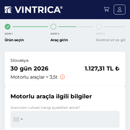
ADIM 1
ADIM 2
ADIM 3
Ürün seçin
Araç girin
Kontrol et ve git
Slovakya
30 gün 2026
1.127,31 TL ₺
Motorlu araçlar < 3,5t
Motorlu araçla ilgili bilgiler
Aracınızın ruhsatı hangi eyaletten alındı?