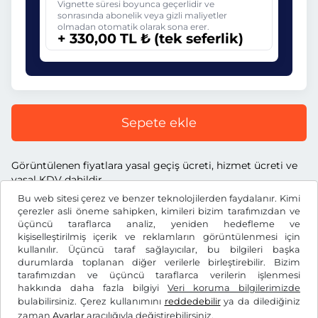
Vignette süresi boyunca geçerlidir ve
sonrasında abonelik veya gizli maliyetler
olmadan otomatik olarak sona erer.
+ 330,00 TL ₺ (tek seferlik)
Sepete ekle
Görüntülenen fiyatlara yasal geçiş ücreti, hizmet ücreti ve
yasal KDV dahildir.
Bu web sitesi çerez ve benzer teknolojilerden faydalanır. Kimi
çerezler asli öneme sahipken, kimileri bizim tarafımızdan ve
üçüncü taraflarca analiz, yeniden hedefleme ve
kişiselleştirilmiş içerik ve reklamların görüntülenmesi için
kullanılır. Üçüncü taraf sağlayıcılar, bu bilgileri başka
TL ₺
TRY
durumlarda toplanan diğer verilerle birleştirebilir. Bizim
tarafımızdan ve üçüncü taraflarca verilerin işlenmesi
hakkında daha fazla bilgiyi
Veri koruma bilgilerimizde
Facebook
Instagram
bulabilirsiniz. Çerez kullanımını
reddedebilir
ya da dilediğiniz
zaman
Ayarlar
aracılığıyla değiştirebilirsiniz.