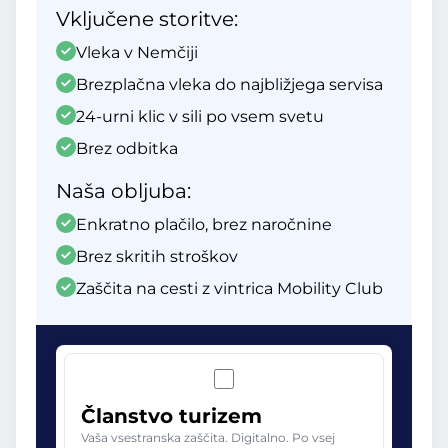
Vključene storitve:
Vleka v Nemčiji
Brezplačna vleka do najbližjega servisa
24-urni klic v sili po vsem svetu
Brez odbitka
Naša obljuba:
Enkratno plačilo, brez naročnine
Brez skritih stroškov
Zaščita na cesti z vintrica Mobility Club
Članstvo turizem
Vaša vsestranska zaščita. Digitalno. Po vsej