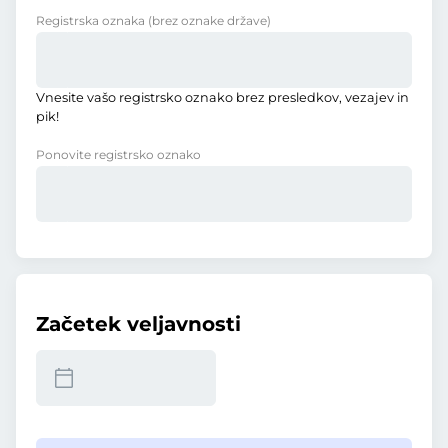
Registrska oznaka
(brez oznake države)
Vnesite vašo registrsko oznako brez presledkov, vezajev in
pik!
Ponovite registrsko oznako
Začetek veljavnosti