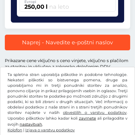
Evropi
250,00 l
na leto
Naprej - Navedite e-poštni naslov
Prikazane cene vključno s ceno vinjete, vključno s plačilom
za storitev in vključno z zakonsko določenim DDV.
Ta spletna stran uporablja piškotke in podobne tehnologije.
Nekateri piškotki so bistvenega pomena, druge pa
uporabljamo mi in tretji ponudniki storitev za analizo,
ponovno ciljanje in prikaz prilagojenih vsebin in oglasov. Tretji
ponudniki storitev te podatke po možnosti združijo z drugimi
l
RON
podatki, ki so bili zbrani v drugih situacijah. Več informacij o
obdelavi podatkov z naše strani in s strani tretjih ponudnikov
storitev najdete v naših
obvestilih o varstvu podatkov
.
Facebook
Instagram
Uporabo piškotkov lahko kadar koli
zavrnete
ali prilagodite v
svojih
nastavitvah
.
Splošni pogoji poslovanja/preklicna pravica
Kolofon
|
Izjava o varstvu podatkov