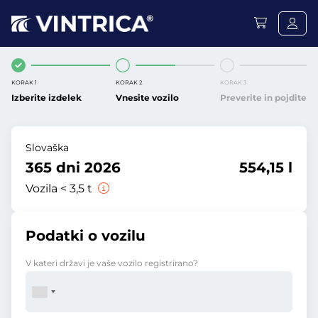
KORAK 1
KORAK 2
KORAK 3
Izberite izdelek
Vnesite vozilo
Preverite in pojdite
Slovaška
365 dni 2026
554,15 l
Vozila < 3,5 t
Podatki o vozilu
V kateri državi je vaše vozilo registrirano?