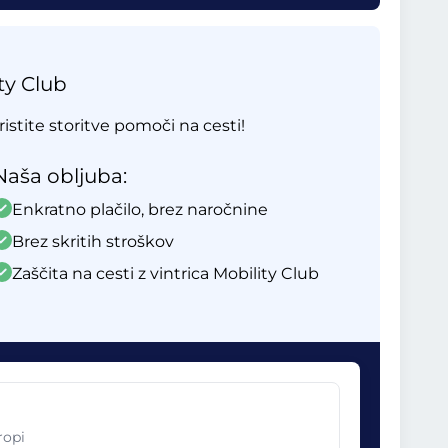
ty Club
ristite storitve pomoči na cesti!
Naša obljuba:
Enkratno plačilo, brez naročnine
Brez skritih stroškov
Zaščita na cesti z vintrica Mobility Club
ropi