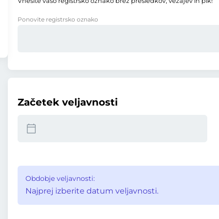
Vnesite vašo registrsko oznako brez presledkov, vezajev in pik!
Ponovite registrsko oznako
Začetek veljavnosti
Obdobje veljavnosti:
Najprej izberite datum veljavnosti.