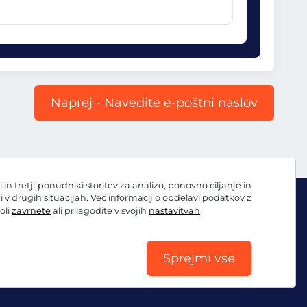
Naprej - Navedite e-poštni naslov
 tretji ponudniki storitev za analizo, ponovno ciljanje in
ni v drugih situacijah. Več informacij o obdelavi podatkov z
oli
zavrnete
ali prilagodite v svojih
nastavitvah
.
Sprejmi vse