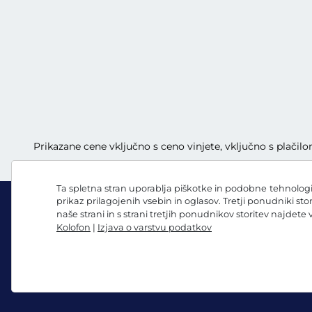
Prikazane cene vključno s ceno vinjete, vključno s plači
Ta spletna stran uporablja piškotke in podobne tehnologij
prikaz prilagojenih vsebin in oglasov. Tretji ponudniki sto
naše strani in s strani tretjih ponudnikov storitev najdete
Kolofon
|
Izjava o varstvu podatkov
Facebook
Instagram
Splošni pogoji poslovanja/preklicna pravica
Izjava