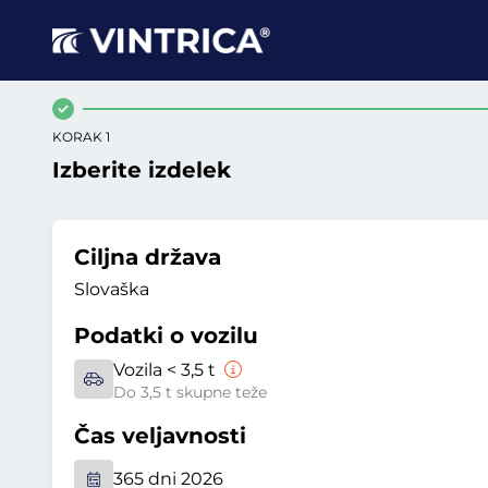
KORAK 1
Izberite izdelek
Ciljna država
Slovaška
Podatki o vozilu
Vozila < 3,5 t
Do 3,5 t skupne teže
Čas veljavnosti
365 dni 2026