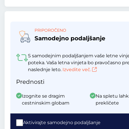
PRIPOROČENO
Samodejno podaljšanje
S samodejnim podaljšanjem vaše letne vinje
poteka. Vaša letna vinjeta bo pravočasno p
naslednje leto.
Izvedite več.
Prednosti
Izognite se dragim
Na spletu lahk
cestninskim globam
prekličete
Aktivirajte samodejno podaljšanje