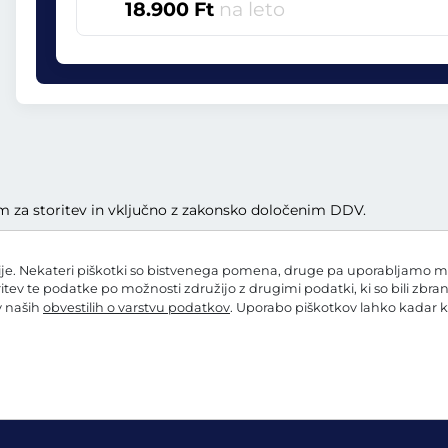
18.900 Ft
na leto
lom za storitev in vključno z zakonsko določenim DDV.
e. Nekateri piškotki so bistvenega pomena, druge pa uporabljamo mi in
ritev te podatke po možnosti združijo z drugimi podatki, ki so bili zbra
 v naših
obvestilih o varstvu podatkov
. Uporabo piškotkov lahko kadar k
 o varstvu podatkov
Nastavitve piškotkov
Kolofon