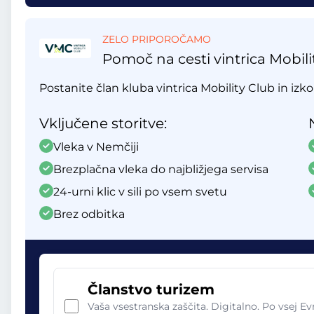
ZELO PRIPOROČAMO
Pomoč na cesti vintrica Mobili
Postanite član kluba vintrica Mobility Club in izko
Vključene storitve:
Vleka v Nemčiji
Brezplačna vleka do najbližjega servisa
24-urni klic v sili po vsem svetu
Brez odbitka
Članstvo turizem
Vaša vsestranska zaščita. Digitalno. Po vsej Ev