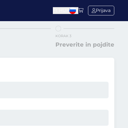
Ft
HUF
Prijava
KORAK 3
Preverite in pojdite