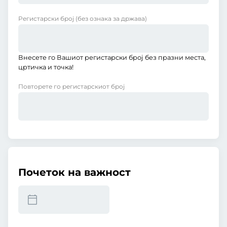
Регистарски број
(без ознака за држава)
Внесете го Вашиот регистарски број без празни места,
цртичка и точка!
Повторете го регистарскиот број
Почеток на важност