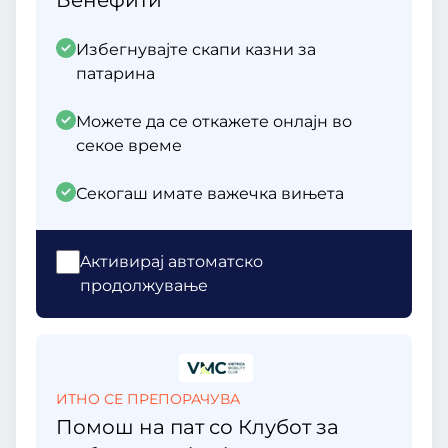
Бенефити
Избегнувајте скапи казни за
патарина
Можете да се откажете онлајн во
секое време
Секогаш имате важечка вињета
Aктивирај автоматско
продолжување
ИТНО СЕ ПРЕПОРАЧУВА
Помош на пат со Клубот за