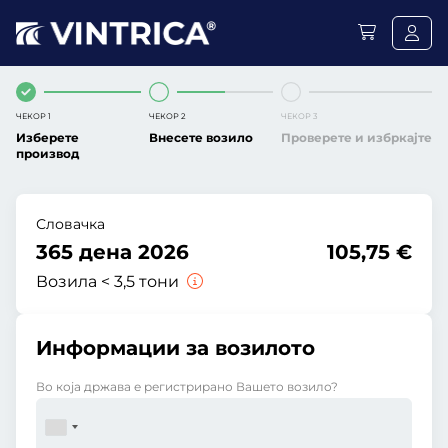
ЧЕКОР 1
ЧЕКОР 2
ЧЕКОР 3
Изберете
Внесете возило
Проверете и избркајте
производ
Словачка
365 дена 2026
105,75 €
Возила < 3,5 тони
Информации за возилото
Во која држава е регистрирано Вашето возило?