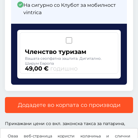
На сигурно со Клубот за мобилност
vintrica
Членство туризам
Вашата сеопфатна заштита. Дигитално.
Ширум Европа
49,00 €
годишно
Додадете во корпата со производи
Прикажани цени со вкл. законска такса за патарина,
вкл. надоместок за услуга и вкл. законски ДДВ.
Оваа веб-страница користи колачиња и слични