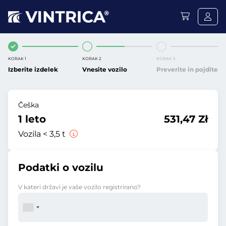
KORAK 1
KORAK 2
KORAK 3
Izberite izdelek
Vnesite vozilo
Preverite in pojdite
Češka
1 leto
531,47 Zł
Vozila < 3,5 t
Podatki o vozilu
V kateri državi je vaše vozilo registrirano?