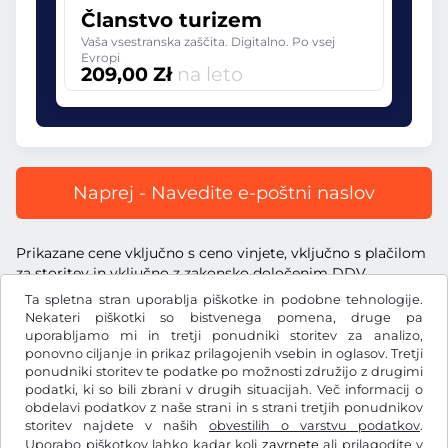
Članstvo turizem
Vaša vsestranska zaščita. Digitalno. Po vsej
Evropi
209,00 Zł
na leto
Naprej - Navedite e-poštni naslov
Prikazane cene vključno s ceno vinjete, vključno s plačilom
za storitev in vključno z zakonsko določenim DDV.
Ta spletna stran uporablja piškotke in podobne tehnologije.
Nekateri piškotki so bistvenega pomena, druge pa
uporabljamo mi in tretji ponudniki storitev za analizo,
ponovno ciljanje in prikaz prilagojenih vsebin in oglasov. Tretji
ponudniki storitev te podatke po možnosti združijo z drugimi
Zł
PLN
podatki, ki so bili zbrani v drugih situacijah. Več informacij o
obdelavi podatkov z naše strani in s strani tretjih ponudnikov
storitev najdete v naših
obvestilih o varstvu podatkov
.
Facebook
Instagram
Uporabo piškotkov lahko kadar koli
zavrnete
ali prilagodite v