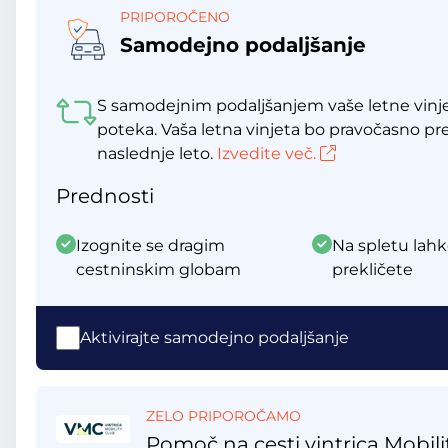
PRIPOROČENO
Samodejno podaljšanje
S samodejnim podaljšanjem vaše letne vinje
poteka. Vaša letna vinjeta bo pravočasno p
naslednje leto.
Izvedite več.
Prednosti
Izognite se dragim
Na spletu lahk
cestninskim globam
prekličete
Aktivirajte samodejno podaljšanje
ZELO PRIPOROČAMO
Pomoč na cesti vintrica Mobili