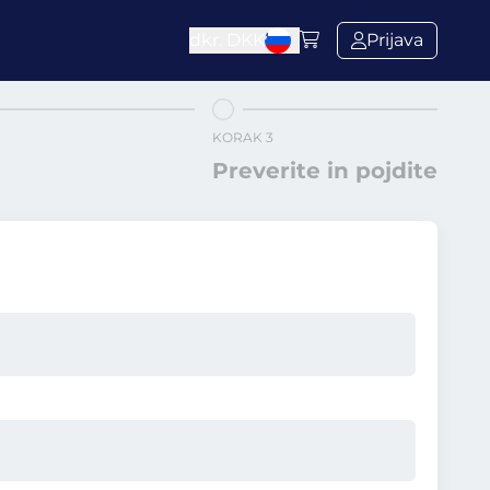
dkr.
DKK
Prijava
KORAK 3
Preverite in pojdite