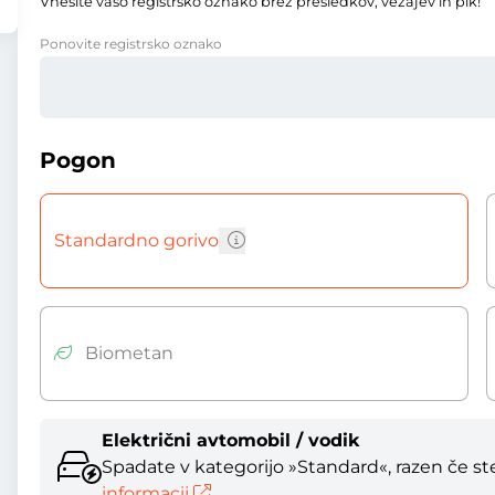
Vnesite vašo registrsko oznako brez presledkov, vezajev in pik!
Ponovite registrsko oznako
Pogon
Standardno gorivo
Biometan
Električni avtomobil / vodik
Spadate v kategorijo »Standard«, razen če ste 
informacij