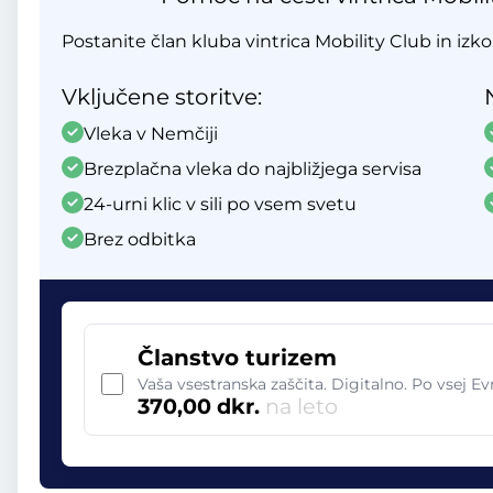
Postanite član kluba vintrica Mobility Club in izko
Vključene storitve:
Vleka v Nemčiji
Brezplačna vleka do najbližjega servisa
24-urni klic v sili po vsem svetu
Brez odbitka
Članstvo turizem
Vaša vsestranska zaščita. Digitalno. Po vsej Ev
370,00 dkr.
na leto