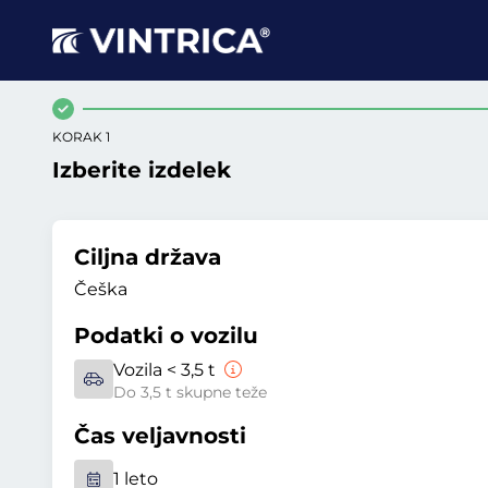
KORAK 1
Izberite izdelek
Ciljna država
Češka
Podatki o vozilu
Vozila < 3,5 t
Do 3,5 t skupne teže
Čas veljavnosti
1 leto