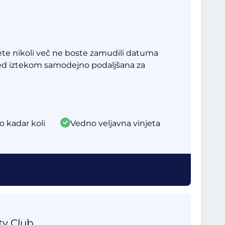
te nikoli več ne boste zamudili datuma
red iztekom samodejno podaljšana za
o kadar koli
Vedno veljavna vinjeta
ty Club