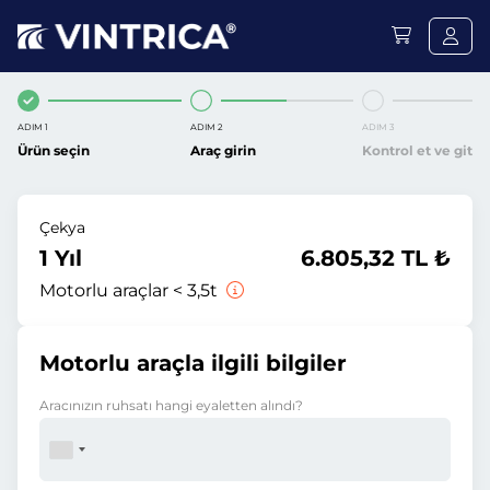
ADIM 1
ADIM 2
ADIM 3
Ürün seçin
Araç girin
Kontrol et ve git
Çekya
1 Yıl
6.805,32 TL ₺
Motorlu araçlar < 3,5t
Motorlu araçla ilgili bilgiler
Aracınızın ruhsatı hangi eyaletten alındı?