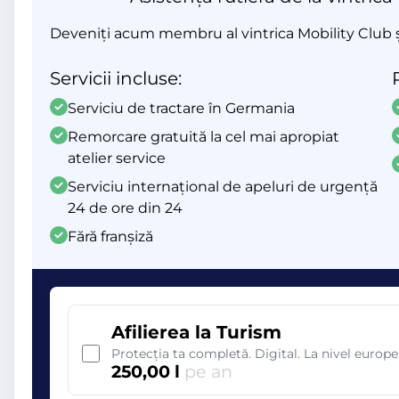
Deveniți acum membru al vintrica Mobility Club și 
Servicii incluse:
Serviciu de tractare în Germania
Remorcare gratuită la cel mai apropiat
atelier service
Serviciu internațional de apeluri de urgență
24 de ore din 24
Fără franșiză
Afilierea la Turism
Protecția ta completă. Digital. La nivel europ
250,00 l
pe an