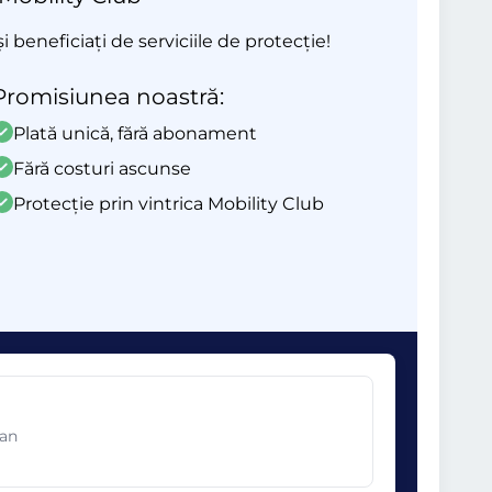
beneficiați de serviciile de protecție!
Promisiunea noastră:
Plată unică, fără abonament
Fără costuri ascunse
Protecție prin vintrica Mobility Club
ean