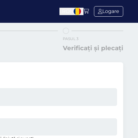
l
RON
Logare
PASUL 3
Verificați și plecați