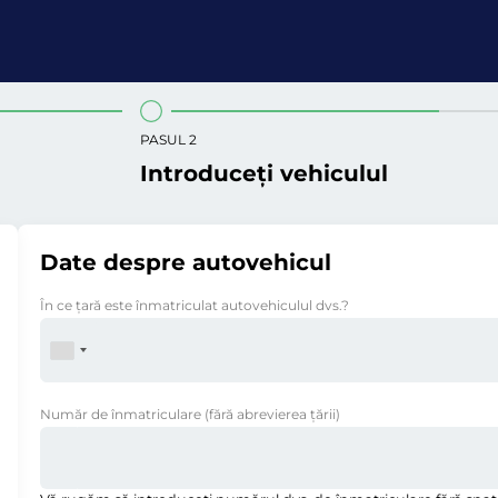
PASUL 2
Introduceți vehiculul
Date despre autovehicul
În ce ţară este înmatriculat autovehiculul dvs.?
Număr de înmatriculare
(fără abrevierea ţării)