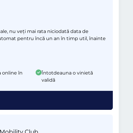
le, nu veți mai rata niciodată data de
automat pentru încă un an în timp util, înainte
 online în
Întotdeauna o vinietă
validă
 Mobility Club