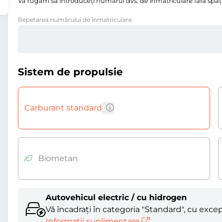
Vă rugăm să introduceţi numărul dvs. de înmatriculare fără spații,
Repetarea numărului de înmatriculare
Sistem de propulsie
Carburant standard
Biometan
Autovehicul electric / cu hidrogen
Vă încadrați în categoria "Standard", cu excepț
Informații suplimentare