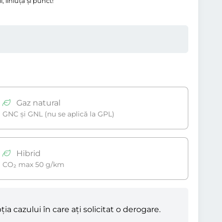
 liniuţă și punct!
Gaz natural
GNC și GNL (nu se aplică la GPL)
Hibrid
CO₂ max 50 g/km
ia cazului în care ați solicitat o derogare.