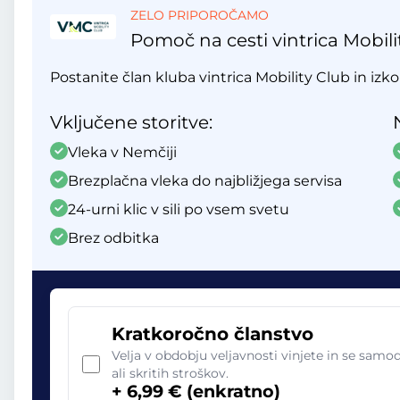
ZELO PRIPOROČAMO
Pomoč na cesti vintrica Mobili
Postanite član kluba vintrica Mobility Club in izko
Vključene storitve:
Vleka v Nemčiji
Brezplačna vleka do najbližjega servisa
24-urni klic v sili po vsem svetu
Brez odbitka
Kratkoročno članstvo
Velja v obdobju veljavnosti vinjete in se sam
ali skritih stroškov.
+ 6,99 € (enkratno)