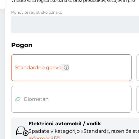
Vnesite vašo registrsko oznako brez presledkov, vezajev in pik!
Ponovite registrsko oznako
Pogon
Standardno gorivo
Biometan
Električni avtomobil / vodik
Spadate v kategorijo »Standard«, razen če ste 
informacij