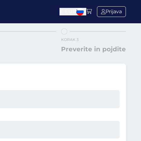
€
EUR
Prijava
KORAK 3
Preverite in pojdite