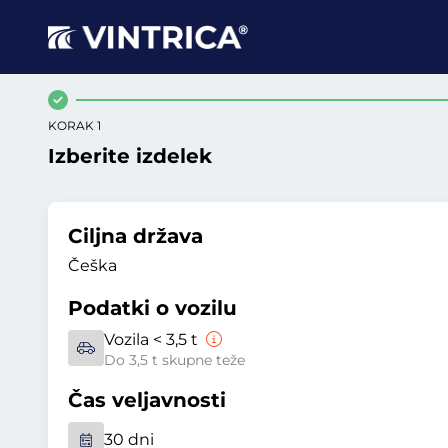
KORAK 1
Izberite izdelek
Ciljna država
Češka
Podatki o vozilu
Vozila < 3,5 t
Do 3,5 t skupne teže
Čas veljavnosti
30 dni