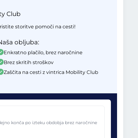
ty Club
ristite storitve pomoči na cesti!
Naša obljuba:
Enkratno plačilo, brez naročnine
Brez skritih stroškov
Zaščita na cesti z vintrica Mobility Club
odejno konča po izteku obdobja brez naročnine