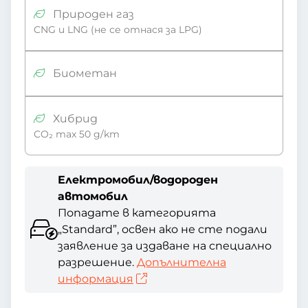
Природен газ
CNG и LNG (не се отнася за LPG)
Биометан
Хибрид
CO₂ max 50 g/km
Електромобил/водороден
автомобил
Попадате в категорията
„Standard”, освен ако не сте подали
заявление за издаване на специално
разрешение.
Допълнителна
информация