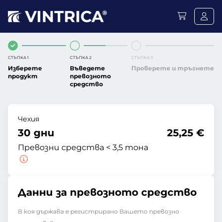
СТЪПКА 1
СТЪПКА 2
СТЪПКА 3
Изберете
Въведете
Проверете и тръгнете
продукт
превозното
средство
Чехия
30 дни
25,25 €
Превозни средства < 3,5 тона
Данни за превозното средство
В коя държава е регистрирано Вашето превозно