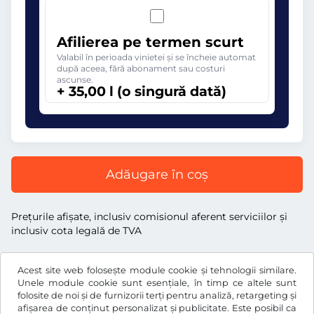
Afilierea pe termen scurt
Valabil în perioada vinietei și se încheie automat
după aceea, fără abonament sau costuri
ascunse.
+ 35,00 l (o singură dată)
Adăugare în coș
Preţurile afişate, inclusiv comisionul aferent serviciilor și
inclusiv cota legală de TVA
Acest site web folosește module cookie și tehnologii similare.
Unele module cookie sunt esențiale, în timp ce altele sunt
folosite de noi și de furnizorii terți pentru analiză, retargeting și
l
RON
afișarea de conținut personalizat și publicitate. Este posibil ca