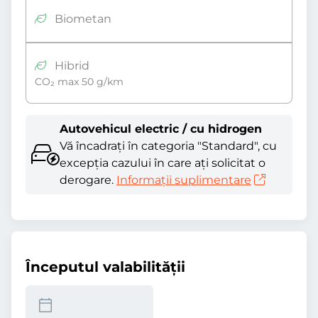
Biometan
Hibrid
CO₂ max 50 g/km
Autovehicul electric / cu hidrogen
Vă încadrați în categoria "Standard", cu
excepția cazului în care ați solicitat o
derogare.
Informații suplimentare
Începutul valabilităţii