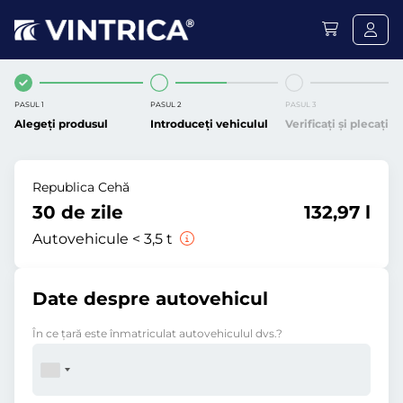
PASUL 1
PASUL 2
PASUL 3
Alegeți produsul
Introduceți vehiculul
Verificați și plecați
Republica Cehă
30 de zile
132,97 l
Autovehicule < 3,5 t
Date despre autovehicul
În ce ţară este înmatriculat autovehiculul dvs.?