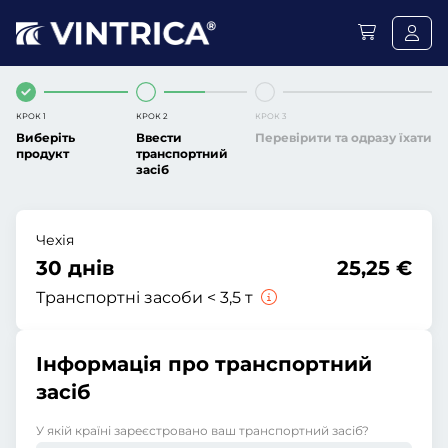
КРОК 1
КРОК 2
КРОК 3
Виберіть
Ввести
Перевірити та одразу їхати
продукт
транспортний
засіб
Чехія
30 днів
25,25 €
Транспортні засоби < 3,5 т
Інформація про транспортний
засіб
У якій країні зареєстровано ваш транспортний засіб?