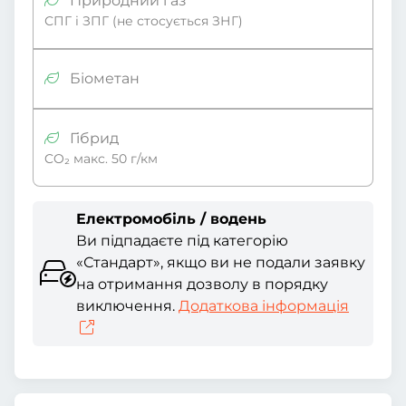
Природний газ
СПГ і ЗПГ (не стосується ЗНГ)
Біометан
Гібрид
CO₂ макс. 50 г/км
Електромобіль / водень
Ви підпадаєте під категорію
«Стандарт», якщо ви не подали заявку
на отримання дозволу в порядку
виключення.
Додаткова інформація