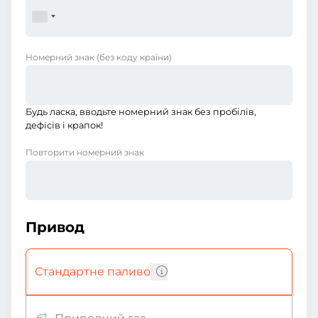
Номерний знак
(без коду країни)
Будь ласка, вводьте номерний знак без пробілів,
дефісів і крапок!
Повторити номерний знак
Привод
Стандартне паливо