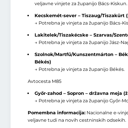
veljavne vinjete za županijo Bács-Kiskun.
Kecskemét-sever – Tiszaug/Tiszakürt 
→ Potrebna je vinjeta za županijo Bács-Ki
Lakitelek/Tiszakécske – Szarvas/Szen
→ Potrebna je vinjeta za županijo Jász-N
Szolnok/Martfű/Kunszentmárton – Bék
Békés)
→ Potrebna je vinjeta za županijo Békés.
Avtocesta M85
Győr-zahod – Sopron – državna meja (
→ Potrebna je vinjeta za županijo Győr-
Pomembna informacija:
Nacionalne e-vinje
veljavne tudi na novih cestninskih odsekih.