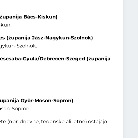
(županija Bács-Kiskun)
skun.
tes (županija Jász-Nagykun-Szolnok)
agykun-Szolnok.
éscsaba-Gyula/Debrecen-Szeged (županija
županija Győr-Moson-Sopron)
Moson-Sopron.
te (npr. dnevne, tedenske ali letne) ostajajo