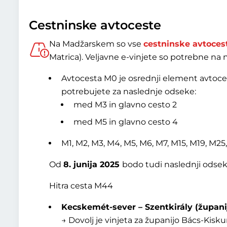
Cestninske avtoceste
Na Madžarskem so vse
cestninske avtocest
Matrica). Veljavne e-vinjete so potrebne na
Avtocesta M0 je osrednji element avtoce
potrebujete za naslednje odseke:
med M3 in glavno cesto 2
med M5 in glavno cesto 4
M1, M2, M3, M4, M5, M6, M7, M15, M19, M2
Od
8. junija 2025
bodo tudi naslednji odseki
Hitra cesta M44
Kecskemét-sever – Szentkirály (župani
→ Dovolj je vinjeta za županijo Bács-Kiskun