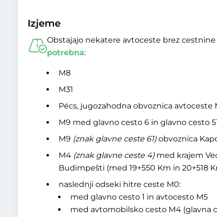
Izjeme
Obstajajo nekatere avtoceste brez cestnine i
potrebna
:
M8
M31
Pécs, jugozahodna obvoznica avtoceste
M9 med glavno cesto 6 in glavno cesto 5
M9
(znak glavne ceste 61)
obvoznica Kap
M4
(znak glavne ceste 4)
med krajem Vecsé
Budimpešti (med 19+550 Km in 20+518 
naslednji odseki hitre ceste M0:
med glavno cesto 1 in avtocesto M5
med avtomobilsko cesto M4 (glavna c