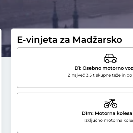
E-vinjeta za Madžarsko
D1: Osebno motorno voz
Z največ 3,5 t skupne teže in do
D1m: Motorna koles
Izključno motorna kole