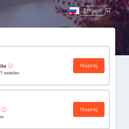
Prijava
Naprej
ilo
 7 sedežev
Naprej
a
sa