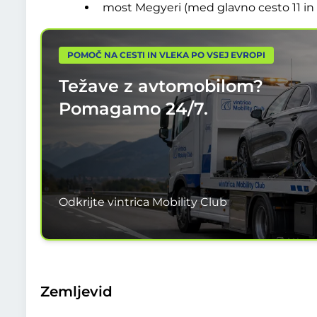
most Megyeri (med glavno cesto 11 in 
POMOČ NA CESTI IN VLEKA PO VSEJ EVROPI
Težave z avtomobilom?
Pomagamo
24/7.
Odkrijte vintrica Mobility Club
Zemljevid