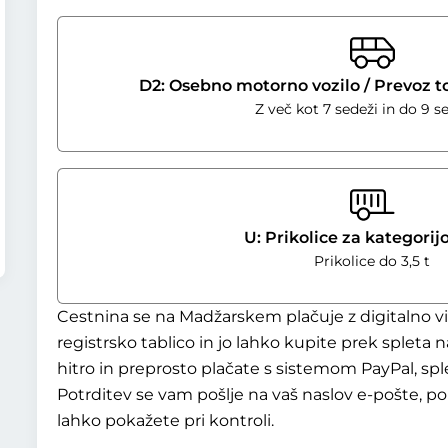
D2: Osebno motorno vozilo / Prevoz 
Z več kot 7 sedeži in do 9 s
U: Prikolice za kategorij
Prikolice do 3,5 t
Cestnina se na Madžarskem plačuje z digitalno vi
registrsko tablico in jo lahko kupite prek spleta n
hitro in preprosto plačate s sistemom PayPal, sp
Potrditev se vam pošlje na vaš naslov e-pošte, po 
lahko pokažete pri kontroli.