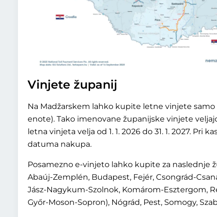
Vinjete županij
Na Madžarskem lahko kupite letne vinjete samo 
enote). Tako imenovane županijske vinjete veljajo
letna vinjeta velja od 1. 1. 2026 do 31. 1. 2027. Pr
datuma nakupa.
Posamezno e-vinjeto lahko kupite za naslednje ž
Abaúj-Zemplén, Budapest, Fejér, Csongrád-Csan
Jász-Nagykum-Szolnok, Komárom-Esztergom, Reg
Győr-Moson-Sopron), Nógrád, Pest, Somogy, Szabo