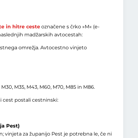
e in hitre ceste
označene s črko »M« (e-
 naslednjih madžarskih avtocestah:
stnega omrežja. Avtocestno vinjeto
5, M30, M35, M43, M60, M70, M85 in M86.
 cest postali cestninski:
ja Pest)
; vinjeta za županijo Pest je potrebna le, če ni