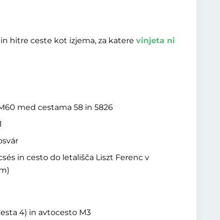
n hitre ceste kot izjema, za katere
vinjeta ni
 M60 med cestama 58 in 5826
1
osvár
s in cesto do letališča Liszt Ferenc v
Km)
esta 4) in avtocesto M3