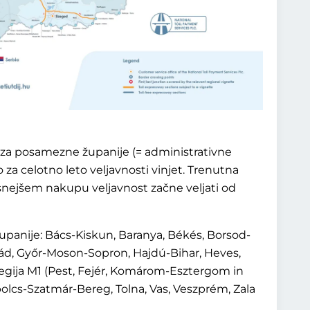
za posamezne županije (= administrativne
 za celotno leto veljavnosti vinjet. Trenutna
i kasnejšem nakupu veljavnost začne veljati od
upanije: Bács-Kiskun, Baranya, Békés, Borsod-
ád, Győr-Moson-Sopron, Hajdú-Bihar, Heves,
ija M1 (Pest, Fejér, Komárom-Esztergom in
lcs-Szatmár-Bereg, Tolna, Vas, Veszprém, Zala