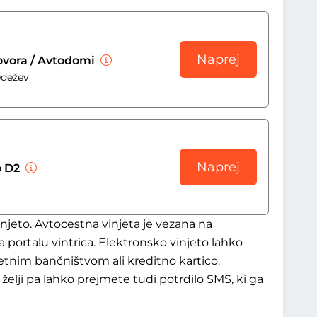
Naprej
tovora / Avtodomi
edežev
Naprej
o D2
njeto. Avtocestna vinjeta je vezana na
a portalu vintrica. Elektronsko vinjeto lahko
letnim bančništvom ali kreditno kartico.
želji pa lahko prejmete tudi potrdilo SMS, ki ga