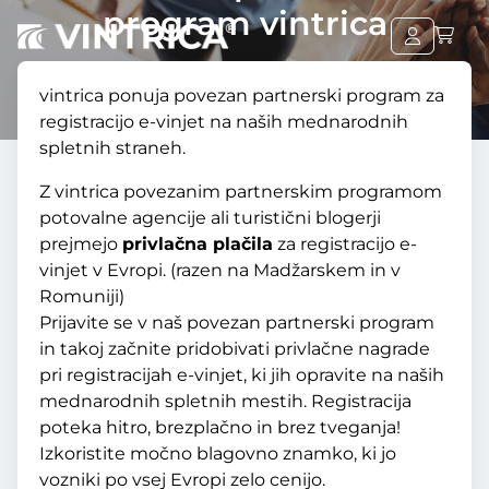
program vintrica
vintrica ponuja povezan partnerski program za
registracijo e-vinjet na naših mednarodnih
spletnih straneh.
Z vintrica povezanim partnerskim programom
potovalne agencije ali turistični blogerji
prejmejo
privlačna plačila
za registracijo e-
vinjet v Evropi. (razen na Madžarskem in v
Romuniji)
Prijavite se v naš povezan partnerski program
in takoj začnite pridobivati privlačne nagrade
pri registracijah e-vinjet, ki jih opravite na naših
mednarodnih spletnih mestih. Registracija
poteka hitro, brezplačno in brez tveganja!
Izkoristite močno blagovno znamko, ki jo
vozniki po vsej Evropi zelo cenijo.