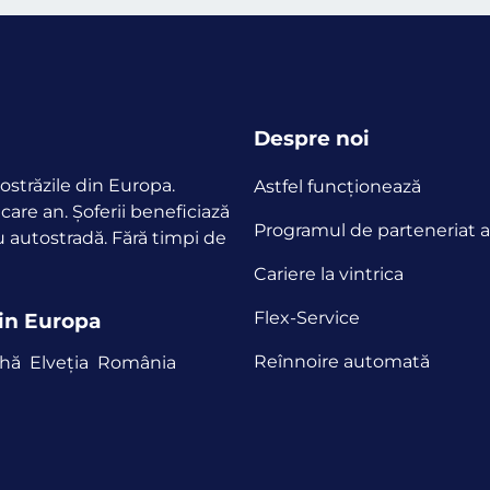
Despre noi
ostrăzile din Europa.
Astfel funcţionează
ecare an.
Șoferii beneficiază
Programul de parteneriat af
u autostradă. Fără timpi de
Cariere la vintrica
Flex-Service
din Europa
Reînnoire automată
ehă
Elveția
România