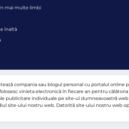
 în mai multe limbi
ie înaltă
a
ctează compania sau blogul personal cu portalul online 
olosesc vinieta electronică în fiecare an pentru călătoria 
iale publicitare individuale pe site-ul dumneavoastră web 
iul site-ului nostru web. Datorită site-ului nostru web o