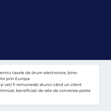
pentru taxele de drum electronice, bine-
lor prin Europa.
și veți fi remunerați atunci când un client
ptimizat, beneficiați de rate de conversie peste