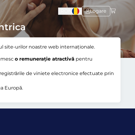
l
RON
Logare
ntrica
ul site-urilor noastre web internaționale.
primesc
o remunerație atractivă
pentru
registrările de viniete electronice efectuate prin
ga Europă.