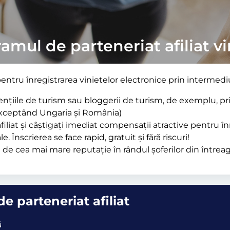
amul de parteneriat afiliat vi
pentru înregistrarea vinietelor electronice prin intermedi
agențiile de turism sau bloggerii de turism, de exemplu, 
(exceptând Ungaria și România)
filiat și câștigați imediat compensații atractive pentru în
 Înscrierea se face rapid, gratuit și fără riscuri!
 de cea mai mare reputație în rândul șoferilor din întrea
e parteneriat afiliat
ă