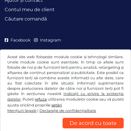
Ajutor și contact
Contul meu de client
Căutare comandă
Facebook
Instagram
Acest site web folosește module cookie și tehnologii similare.
Unele module cookie sunt esențiale, în timp ce altele sunt
folosite de noi și de furnizorii terți pentru analiză, retargeting și
afișarea de conținut personalizat și publicitate. Este posibil ca
furnizorii terți să combine aceste informații cu alte date, care
au fost colectate în alte situații. Informații suplimentare
despre prelucrarea datelor de către noi și furnizorii terți pot fi
găsite în secțiunea noastră
Indicații cu privire la protecția
datelor
. Puteți
refuza
utilizarea modulelor cookie sau vă puteți
Termeni generali şi condiţii / drept de retragere
ajusta oricând propriile
setări
.
Mențiuni legale
|
Declaraţie de confidențialitate
Declaraţie de confidențialitate
Setări cookie
Mențiuni legale
De acord cu toate