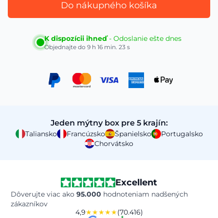
Do nákupného košíka
K dispozícii ihneď
- Odoslanie ešte dnes
Objednajte do
9 h 16 min. 22 s
Jeden mýtny box pre 5 krajín:
Taliansko
Francúzsko
Španielsko
Portugalsko
Chorvátsko
Excellent
Dôverujte viac ako
95.000
hodnoteniam nadšených
zákazníkov
4,9
★★★★★
(70.416)