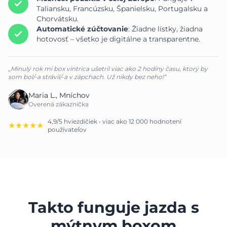
Taliansku, Francúzsku, Španielsku, Portugalsku a
Chorvátsku.
Automatické zúčtovanie
: Žiadne lístky, žiadna
hotovosť – všetko je digitálne a transparentne.
„Minulý rok mi box vintrica ušetril viac ako 2 hodiny času, ktorý by
som bol/-a strávil/-a v zápchach. Už nikdy bez neho!“
Maria L., Mníchov
Overená zákazníčka
4,9/5 hviezdičiek • viac ako 12 000 hodnotení
★★★★★
používateľov
Takto funguje jazda s
mýtnym boxom