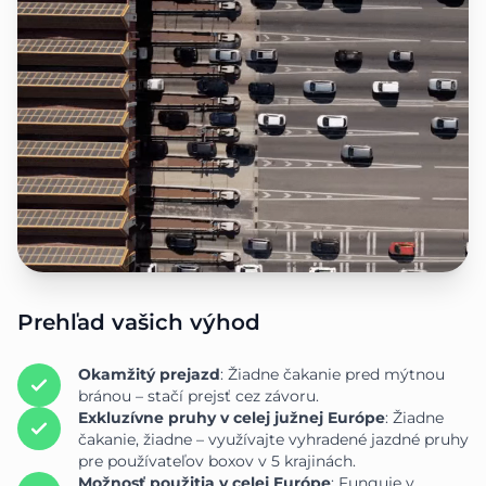
Prehľad vašich výhod
Okamžitý prejazd
: Žiadne čakanie pred mýtnou
bránou – stačí prejsť cez závoru.
Exkluzívne pruhy v celej južnej Európe
: Žiadne
čakanie, žiadne – využívajte vyhradené jazdné pruhy
pre používateľov boxov v 5 krajinách.
Možnosť použitia v celej Európe
: Funguje v