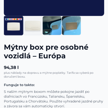
Mýtny box pre osobné
vozidlá – Európa
94,38 l
plus náklady na dopravu a mýtne poplatky. Tarifa sa vyberá po
doručení boxu.
Funguje to takto:
S naším mýtnym boxom môžete pokojne jazdiť po
diaľniciach vo Francúzsku, Taliansku, Španielsku,
Portugalsku a Chorvátsku. Použite vyhradené jazdné pruhy
a závora sa vám automaticky otvorí.