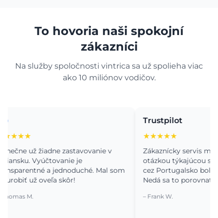
To hovoria naši spokojní
zákazníci
Na služby spoločnosti vintrica sa už spolieha viac
ako 10 miliónov vodičov.
Trustpilot
★★
★★★★★
e už žiadne zastavovanie v
Zákaznícky servis mi veľmi
sku. Vyúčtovanie je
otázkou týkajúcou sa inštal
parentné a jednoduché. Mal som
cez Portugalsko bola potom
biť už oveľa skôr!
Nedá sa to porovnať s minu
as M.
– Frank W.