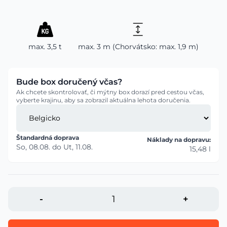
max. 3,5 t
max. 3 m (Chorvátsko: max. 1,9 m)
Bude box doručený včas?
Ak chcete skontrolovať, či mýtny box dorazí pred cestou včas,
vyberte krajinu, aby sa zobrazil aktuálna lehota doručenia.
Štandardná doprava
Náklady na dopravu:
So, 08.08.
do
Ut, 11.08.
15,48 l
-
+