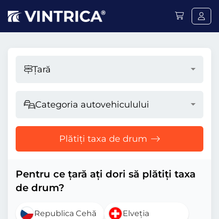
Țară
Categoria autovehiculului
Plătiți taxa de drum
Pentru ce țară ați dori să plătiți taxa
de drum?
Republica Cehă
Elveția