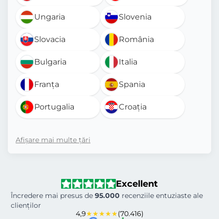
Ungaria
Slovenia
Slovacia
România
Bulgaria
Italia
Franța
Spania
Portugalia
Croația
Afișare mai multe țări
Excellent
Încredere mai presus de
95.000
recenziile entuziaste ale
clienților
4,9
★★★★★
(70.416)