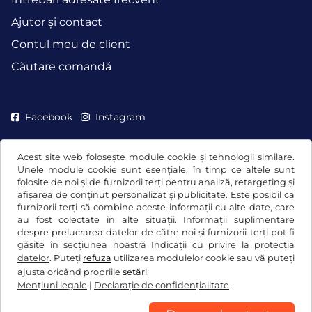
Ajutor și contact
Contul meu de client
Căutare comandă
Facebook
Instagram
Acest site web folosește module cookie și tehnologii similare.
Unele module cookie sunt esențiale, în timp ce altele sunt
folosite de noi și de furnizorii terți pentru analiză, retargeting și
afișarea de conținut personalizat și publicitate. Este posibil ca
furnizorii terți să combine aceste informații cu alte date, care
au fost colectate în alte situații. Informații suplimentare
despre prelucrarea datelor de către noi și furnizorii terți pot fi
găsite în secțiunea noastră
Indicații cu privire la protecția
datelor
. Puteți
refuza
utilizarea modulelor cookie sau vă puteți
Termeni generali şi condiţii / drept de retragere
ajusta oricând propriile
setări
.
Mențiuni legale
|
Declaraţie de confidențialitate
Declaraţie de confidențialitate
Setări cookie
Mențiuni legale