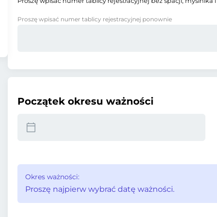
Proszę wpisać numer tablicy rejestracyjnej bez spacji, myślnika i
Proszę wpisać numer tablicy rejestracyjnej ponownie
Początek okresu ważności
Okres ważności:
Proszę najpierw wybrać datę ważności.