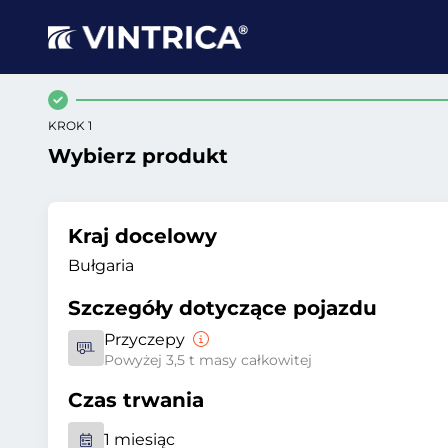
KROK 1
Wybierz produkt
Kraj docelowy
Bułgaria
Szczegóły dotyczące pojazdu
Przyczepy
Powyżej 3,5 t masy całkowitej
Czas trwania
1 miesiąc