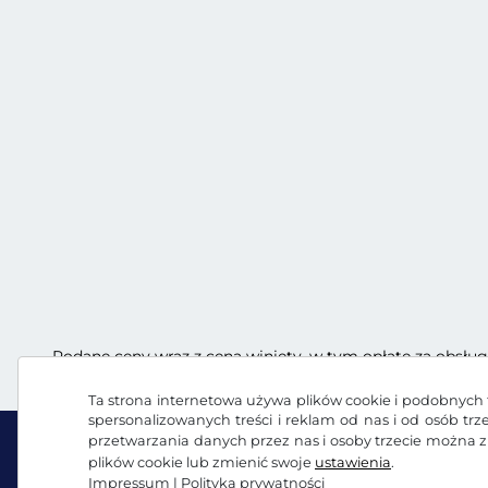
Podane ceny wraz z ceną winiety, w tym opłatę za obsług
Ta strona internetowa używa plików cookie i podobnych t
spersonalizowanych treści i reklam od nas i od osób tr
przetwarzania danych przez nas i osoby trzecie można 
plików cookie lub zmienić swoje
ustawienia
.
Impressum
|
Polityka prywatności