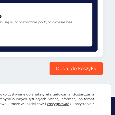
e
zy się automatycznie po tym okresie bez
Dodaj do koszyka
wykorzystywane do analizy, retargetowania i dostarczania
branymi w innych sytuacjach. Więcej informacji na temat
kownik może w każdej chwili
zrezygnować
z korzystania z