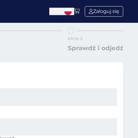
£
GBP
Zaloguj się
KROK 3
Sprawdź i odjedź