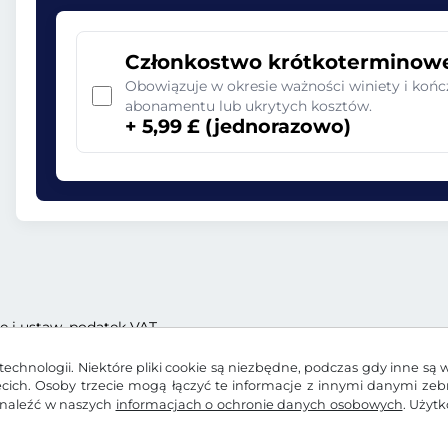
Członkostwo krótkoterminow
Obowiązuje w okresie ważności winiety i końc
abonamentu lub ukrytych kosztów.
+ 5,99 £ (jednorazowo)
ę i ustaw. podatek VAT
echnologii. Niektóre pliki cookie są niezbędne, podczas gdy inne są 
zecich. Osoby trzecie mogą łączyć te informacje z innymi danymi ze
znaleźć w naszych
informacjach o ochronie danych osobowych
. Użyt