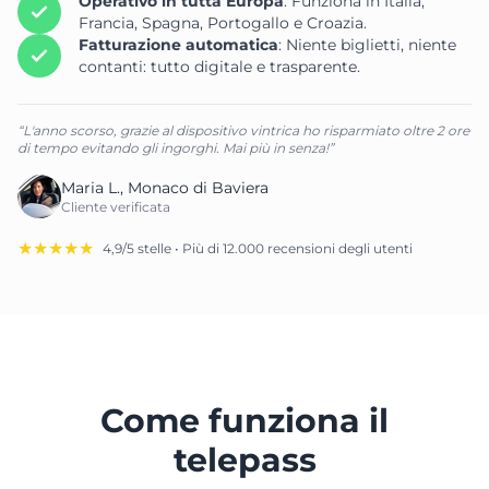
Operativo in tutta Europa
: Funziona in Italia,
Francia, Spagna, Portogallo e Croazia.
Fatturazione automatica
: Niente biglietti, niente
contanti: tutto digitale e trasparente.
“L'anno scorso, grazie al dispositivo vintrica ho risparmiato oltre 2 ore
di tempo evitando gli ingorghi. Mai più in senza!”
Maria L., Monaco di Baviera
Cliente verificata
★★★★★
4,9/5 stelle • Più di 12.000 recensioni degli utenti
Come funziona il
telepass