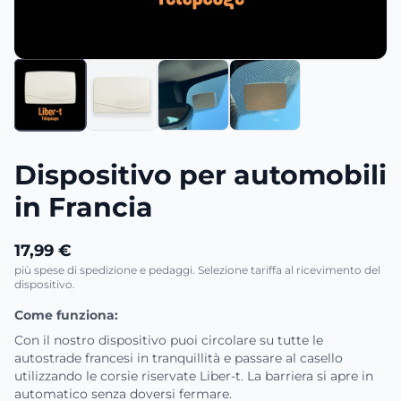
Dispositivo per automobili
in Francia
17,99 €
più spese di spedizione e pedaggi. Selezione tariffa al ricevimento del
dispositivo.
Come funziona:
Con il nostro dispositivo puoi circolare su tutte le
autostrade francesi in tranquillità e passare al casello
utilizzando le corsie riservate Liber-t. La barriera si apre in
automatico senza doversi fermare.