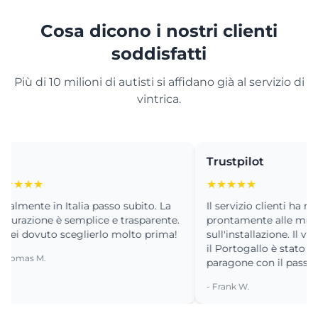
Cosa dicono i nostri clienti
soddisfatti
Più di 10 milioni di autisti si affidano già al servizio di
vintrica.
Trustpilot
★★
★★★★★
ente in Italia passo subito. La
Il servizio clienti ha risposto
azione è semplice e trasparente.
prontamente alle mie dom
dovuto sceglierlo molto prima!
sull'installazione. Il viaggio
il Portogallo è stato un sog
as M.
paragone con il passato.
- Frank W.