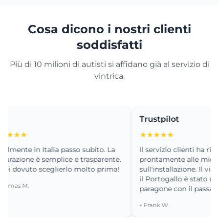
Cosa dicono i nostri clienti
soddisfatti
Più di 10 milioni di autisti si affidano già al servizio di
vintrica.
Trustpilot
★
★★★★★
te in Italia passo subito. La
Il servizio clienti ha risposto
ione è semplice e trasparente.
prontamente alle mie doma
vuto sceglierlo molto prima!
sull'installazione. Il viaggio a
il Portogallo è stato un sogno
 M.
paragone con il passato.
- Frank W.