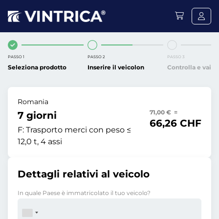
PASSO 1
PASSO 2
PASSO 3
Seleziona prodotto
Inserire il veicolon
Controlla e vai
Romania
71,00 € =
7 giorni
66,26 CHF
F:
Trasporto merci con peso ≤
12,0 t, 4 assi
Dettagli relativi al veicolo
In quale Paese è immatricolato il tuo veicolo?