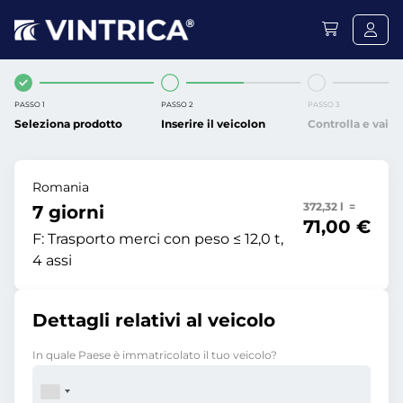
PASSO 1
PASSO 2
PASSO 3
Seleziona prodotto
Inserire il veicolon
Controlla e vai
Romania
372,32 l =
7 giorni
71,00 €
F:
Trasporto merci con peso ≤ 12,0 t,
4 assi
Dettagli relativi al veicolo
In quale Paese è immatricolato il tuo veicolo?