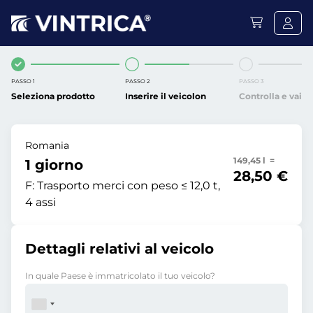
PASSO 1
PASSO 2
PASSO 3
Seleziona prodotto
Inserire il veicolon
Controlla e vai
Romania
149,45 l =
1 giorno
28,50 €
F:
Trasporto merci con peso ≤ 12,0 t,
4 assi
Dettagli relativi al veicolo
In quale Paese è immatricolato il tuo veicolo?