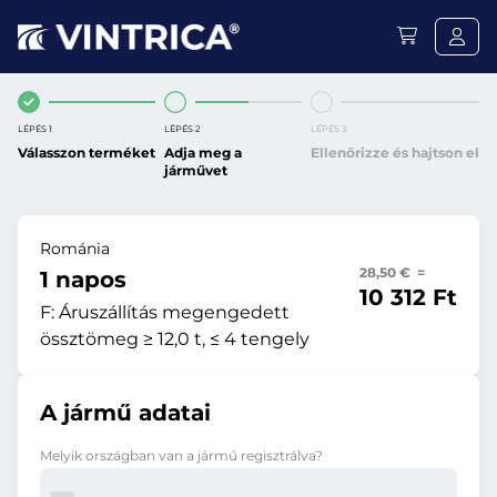
LÉPÉS 1
LÉPÉS 2
LÉPÉS 3
Válasszon terméket
Adja meg a
Ellenőrizze és hajtson el
járművet
Románia
28,50 € =
1 napos
10 312 Ft
F:
Áruszállítás megengedett
össztömeg ≥ 12,0 t, ≤ 4 tengely
A jármű adatai
Melyik országban van a jármű regisztrálva?