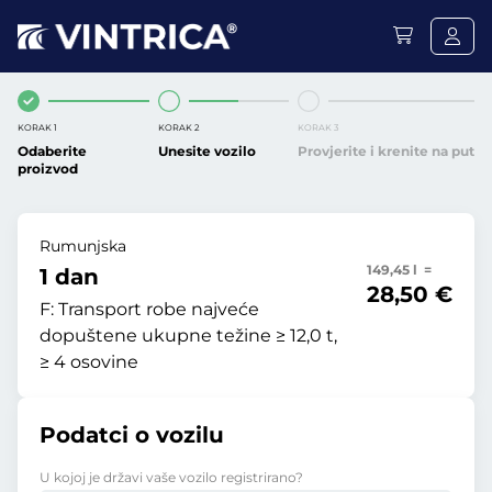
KORAK 1
KORAK 2
KORAK 3
Odaberite
Unesite vozilo
Provjerite i krenite na put
proizvod
Rumunjska
149,45 l =
1 dan
28,50 €
F:
Transport robe najveće
dopuštene ukupne težine ≥ 12,0 t,
≥ 4 osovine
Podatci o vozilu
U kojoj je državi vaše vozilo registrirano?