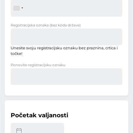
Registracijska oznaka
(bez kôda države)
Unesite svoju registracijsku oznaku bez praznina, crtica i
točke!
Ponovite registracijsku oznaku
Početak valjanosti