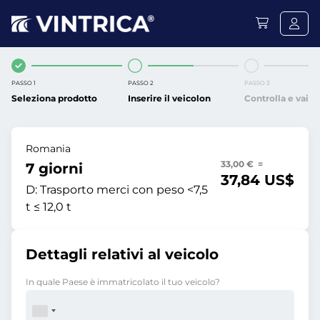
PASSO 1
PASSO 2
PASSO 3
Seleziona prodotto
Inserire il veicolon
Controlla e vai
Romania
33,00 € =
7 giorni
37,84 US$
D:
Trasporto merci con peso <7,5
t ≤ 12,0 t
Dettagli relativi al veicolo
In quale Paese è immatricolato il tuo veicolo?