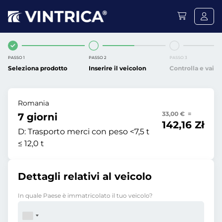
PASSO 1
PASSO 2
PASSO 3
Seleziona prodotto
Inserire il veicolon
Controlla e vai
Romania
33,00 € =
7 giorni
142,16 Zł
D:
Trasporto merci con peso <7,5 t
≤ 12,0 t
Dettagli relativi al veicolo
In quale Paese è immatricolato il tuo veicolo?