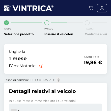
PASSO 1
PASSO 2
PASSO 3
Seleziona prodotto
Inserire il veicolon
Controlla e vai
Ungheria
5.590 Ft =
1 mese
19,86 €
D1m:
Motocicli
Tasso di cambio:
100 Ft = 0,3553 €
Dettagli relativi al veicolo
In quale Paese è immatricolato il tuo veicolo?