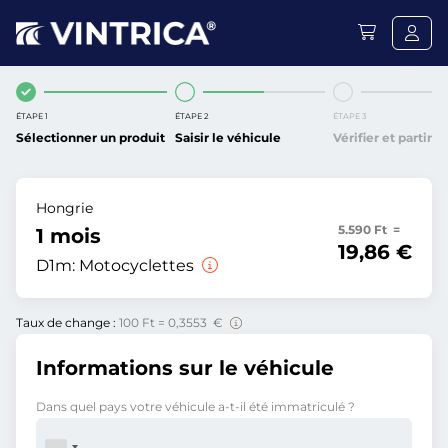
ÉTAPE 1
ÉTAPE 2
ÉTAPE 3
Sélectionner un produit
Saisir le véhicule
Vérifier et partir
Hongrie
5.590 Ft =
1 mois
19,86 €
D1m:
Motocyclettes
Taux de change :
100 Ft = 0,3553 €
Informations sur le véhicule
Dans quel pays votre véhicule a-t-il été immatriculé ?