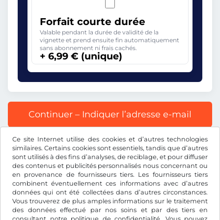
Forfait courte durée
Valable pendant la durée de validité de la
vignette et prend ensuite fin automatiquement
sans abonnement ni frais cachés.
+ 6,99 € (unique)
Continuer – Indiquer l’adresse e-mail
Ce site Internet utilise des cookies et d’autres technologies
Tous les prix s’entendent TVA incluse.
similaires. Certains cookies sont essentiels, tandis que d’autres
sont utilisés à des fins d’analyses, de reciblage, et pour diffuser
des contenus et publicités personnalisés nous concernant ou
en provenance de fournisseurs tiers. Les fournisseurs tiers
combinent éventuellement ces informations avec d’autres
données qui ont été collectées dans d’autres circonstances.
€
EUR
Vous trouverez de plus amples informations sur le traitement
des données effectué par nos soins et par des tiers en
consultant notre
politique de confidentialité
. Vous pouvez